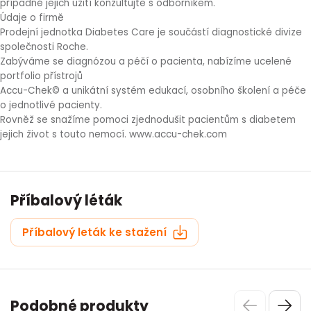
případně jejich užití konzultujte s odborníkem.
Údaje o firmě
Prodejní jednotka Diabetes Care je součástí diagnostické divize
společnosti Roche.
Zabýváme se diagnózou a péčí o pacienta, nabízíme ucelené
portfolio přístrojů
Accu-Chek© a unikátní systém edukací, osobního školení a péče
o jednotlivé pacienty.
Rovněž se snažíme pomoci zjednodušit pacientům s diabetem
jejich život s touto nemocí. www.accu-chek.com
Příbalový léták
Příbalový leták ke stažení
Podobné produkty