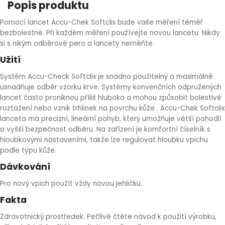
Popis produktu
HLÍVA ÚSTŘIČNÁ
KOENZYM Q10
SPECIÁLNÍ PÉČE O PLEŤ
AROMATERAPIE
Pomocí lancet Accu-Chek Softclix bude vaše měření téměř
bezbolestné. Při každém měření používejte novou lancetu. Nikdy
ČESNEK
MACA
STRIE A CELULITIDA
si s nikým odběrové pero a lancety neměňte.
Užití
ŠÍPEK
PÉČE O POPRSÍ
Systém Accu-Check Softclix je snadno použitelný a maximálně
usnadňuje odběr vzorku krve. Systémy konvenčních odpružených
ŽENŠEN
OPALOVÁNÍ
lancet často proniknou příliš hluboko a mohou způsobit bolestivé
roztažení nebo vznik trhlinek na povrchu kůže . Accu-Chek Softclix
lanceta má precizní, lineární pohyb, který umožňuje větší pohodlí
DETOXIKAČNÍ OČISTA ORGANISMU
a vyšší bezpečnost odběru. Na zařízení je komfortní číselník s
hloubkovými nastaveními, takže lze regulovat hloubku vpichu
ŠTÍTNÁ ŽLÁZA
podle typu kůže.
Dávkování
Pro nový vpich použít vždy novou jehličku.
Fakta
Zdravotnický prostředek. Pečlivě čtěte návod k použití výrobku,