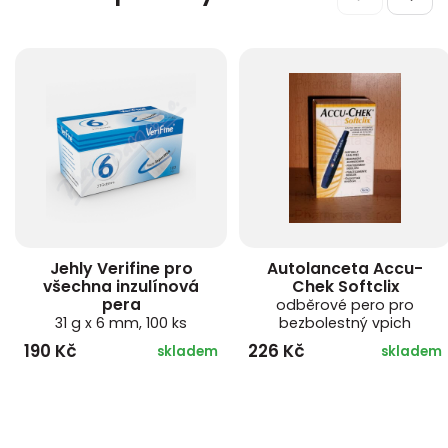
Jehly Verifine pro
Autolanceta Accu-
všechna inzulínová
Chek Softclix
pera
odběrové pero pro
31 g x 6 mm, 100 ks
bezbolestný vpich
190 Kč
226 Kč
skladem
skladem