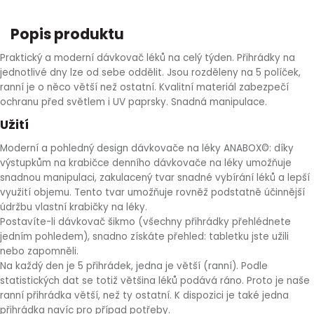
HLÍVA ÚSTŘIČNÁ
KOENZYM Q10
SPECIÁLNÍ PÉČE O PLEŤ
AROMATERAPIE
Popis produktu
ČESNEK
MACA
STRIE A CELULITIDA
Praktický a moderní dávkovač léků na celý týden. Přihrádky na
jednotlivé dny lze od sebe oddělit. Jsou rozděleny na 5 políček,
ranní je o něco větší než ostatní. Kvalitní materiál zabezpečí
ŠÍPEK
PÉČE O POPRSÍ
ochranu před světlem i UV paprsky. Snadná manipulace.
Užití
ŽENŠEN
OPALOVÁNÍ
Moderní a pohledný design dávkovače na léky ANABOX©: díky
výstupkům na krabičce denního dávkovače na léky umožňuje
DETOXIKAČNÍ OČISTA ORGANISMU
snadnou manipulaci, zakulacený tvar snadné vybírání léků a lepší
využití objemu. Tento tvar umožňuje rovněž podstatně účinnější
ŠTÍTNÁ ŽLÁZA
údržbu vlastní krabičky na léky.
Postavíte-li dávkovač šikmo (všechny přihrádky přehlédnete
jedním pohledem), snadno získáte přehled: tabletku jste užili
nebo zapomněli.
Na každý den je 5 přihrádek, jedna je větší (ranní). Podle
statistických dat se totiž většina léků podává ráno. Proto je naše
ranní přihrádka větší, než ty ostatní. K dispozici je také jedna
přihrádka navíc pro případ potřeby.