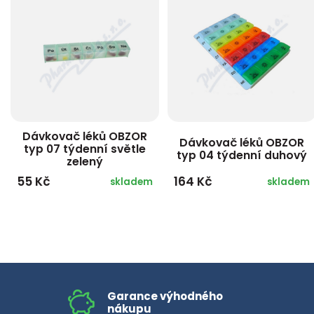
Dávkovač léků OBZOR
Dávkovač léků OBZOR
typ 07 týdenní světle
typ 04 týdenní duhový
zelený
55 Kč
164 Kč
skladem
skladem
Garance výhodného
nákupu