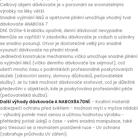
Celkový objem dávkovače je v porovnání se srovnatelnými
výrobky na léky větší.
Snadné vyjímání léků a opětovné plnění umožňuje vhodný tvar
dávkovače ANABOXA 7
DNÍ. Držíte-li krabičku opačně, denní dávkovač nevypadne.
Nemůže se vzpříčit! V zásobníku dávkovače je vzduch a uzávěry
se snadno posunují. Otvor je dostatečně velký pro snadné
vysunutí dávkovače na přední straně.
Jedinečná konstrukce mechanismu víčka umožňuje snadné plnění
a vyjímání léků (víčko denního dávkovače lze sejmout), což
ušetří mnoho času v podmínkách profesionálně poskytovaných
služeb (zdravotní sestry, domovy důchodců, pečovatelské
služby). Je tu také možnost dávkovače stohovat, což je důležité
především v objektech, kde je poskytována profesionální péče
(pečovatelská služba).
Další výhody dávkovače A NABOX8A7DNÍ:
- Kvalitní materiál
zabezpečí ochranu před světlem - možnost mytí v myčce nádobí
- výhodný poměr mezi cenou a užitnou hodnotou výrobku -
přehledný potisk údajů o čase - velmi snadná manipulace, také
pro třesoucí se a revmatem postižené ruce - UV ochrana
(zabraňuje průchodu UV záření).