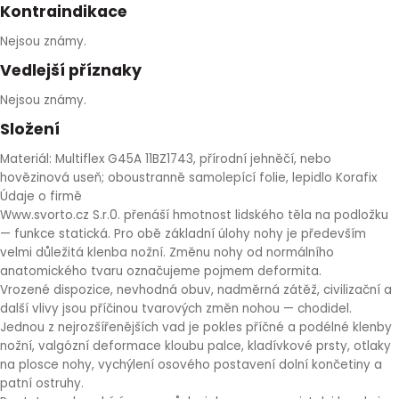
Kontraindikace
Nejsou známy.
Vedlejší příznaky
Nejsou známy.
Složení
Materiál: Multiflex G45A 11BZ1743, přírodní jehněčí, nebo
hovězinová useň; oboustranně samolepící folie, lepidlo Korafix
Údaje o firmě
Www.svorto.cz S.r.0. přenáší hmotnost lidského těla na podložku
— funkce statická. Pro obě základní úlohy nohy je především
velmi důležitá klenba nožní. Změnu nohy od normálního
anatomického tvaru označujeme pojmem deformita.
Vrozené dispozice, nevhodná obuv, nadměrná zátěž, civilizační a
další vlivy jsou příčinou tvarových změn nohou — chodidel.
Jednou z nejrozšířenějších vad je pokles příčné a podélné klenby
nožní, valgózní deformace kloubu palce, kladívkové prsty, otlaky
na plosce nohy, vychýlení osového postavení dolní končetiny a
patní ostruhy.