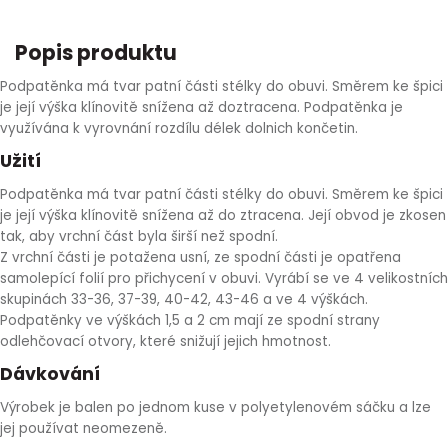
HLÍVA ÚSTŘIČNÁ
KOENZYM Q10
SPECIÁLNÍ PÉČE O PLEŤ
AROMATERAPIE
Popis produktu
ČESNEK
MACA
STRIE A CELULITIDA
Podpatěnka má tvar patní části stélky do obuvi. Směrem ke špici
je její výška klínovitě snížena až doztracena. Podpatěnka je
využívána k vyrovnání rozdílu délek dolnich končetin.
ŠÍPEK
PÉČE O POPRSÍ
Užití
ŽENŠEN
OPALOVÁNÍ
Podpatěnka má tvar patní části stélky do obuvi. Směrem ke špici
je její výška klínovitě snížena až do ztracena. Její obvod je zkosen
tak, aby vrchní část byla širší než spodní.
DETOXIKAČNÍ OČISTA ORGANISMU
Z vrchní části je potažena usní, ze spodní části je opatřena
samolepící folií pro přichycení v obuvi. Vyrábí se ve 4 velikostních
ŠTÍTNÁ ŽLÁZA
skupinách 33-36, 37-39, 40-42, 43-46 a ve 4 výškách.
Podpatěnky ve výškách 1,5 a 2 cm mají ze spodní strany
odlehčovací otvory, které snižují jejich hmotnost.
Dávkování
Výrobek je balen po jednom kuse v polyetylenovém sáčku a lze
jej používat neomezeně.