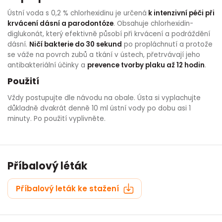
HLÍVA ÚSTŘIČNÁ
KOENZYM Q10
SPECIÁLNÍ PÉČE O PLEŤ
AROMATERAPIE
Ústní voda s 0,2 % chlorhexidinu je určená
k intenzivní péči při
krvácení dásní a parodontóze
. Obsahuje chlorhexidin-
diglukonát, který efektivně působí při krvácení a podráždění
ČESNEK
MACA
STRIE A CELULITIDA
dásní.
Ničí bakterie do 30 sekund
po propláchnutí a protože
se váže na povrch zubů a tkání v ústech, přetrvávají jeho
ŠÍPEK
PÉČE O POPRSÍ
antibakteriální účinky a
prevence tvorby plaku až 12 hodin
.
Použití
ŽENŠEN
OPALOVÁNÍ
Vždy postupujte dle návodu na obale. Ústa si vyplachujte
důkladně dvakrát denně 10 ml ústní vody po dobu asi 1
DETOXIKAČNÍ OČISTA ORGANISMU
minuty. Po použití vyplivněte.
ŠTÍTNÁ ŽLÁZA
Příbalový léták
Příbalový leták ke stažení