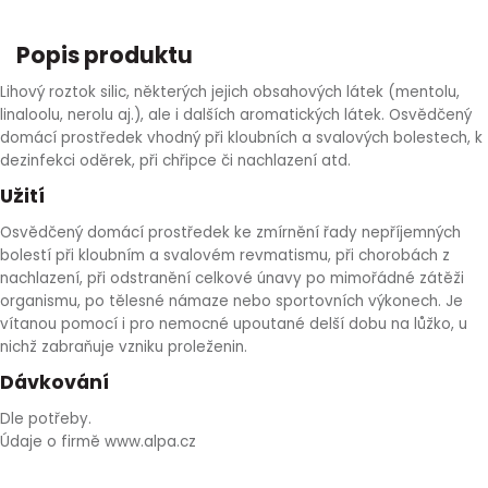
HLÍVA ÚSTŘIČNÁ
KOENZYM Q10
SPECIÁLNÍ PÉČE O PLEŤ
AROMATERAPIE
Popis produktu
ČESNEK
MACA
STRIE A CELULITIDA
Lihový roztok silic, některých jejich obsahových látek (mentolu,
linaloolu, nerolu aj.), ale i dalších aromatických látek. Osvědčený
domácí prostředek vhodný při kloubních a svalových bolestech, k
ŠÍPEK
PÉČE O POPRSÍ
dezinfekci oděrek, při chřipce či nachlazení atd.
Užití
ŽENŠEN
OPALOVÁNÍ
Osvědčený domácí prostředek ke zmírnění řady nepříjemných
bolestí při kloubním a svalovém revmatismu, při chorobách z
DETOXIKAČNÍ OČISTA ORGANISMU
nachlazení, při odstranění celkové únavy po mimořádné zátěži
organismu, po tělesné námaze nebo sportovních výkonech. Je
ŠTÍTNÁ ŽLÁZA
vítanou pomocí i pro nemocné upoutané delší dobu na lůžko, u
nichž zabraňuje vzniku proleženin.
Dávkování
Dle potřeby.
Údaje o firmě www.alpa.cz