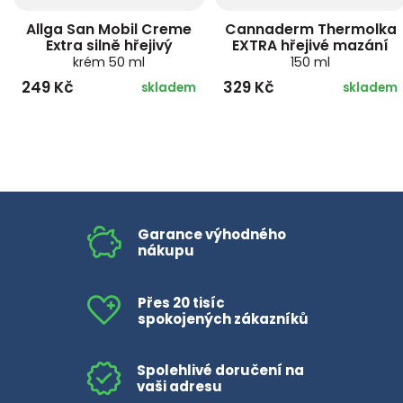
Allga San Mobil Creme
Cannaderm Thermolka
Extra silně hřejivý
EXTRA hřejivé mazání
krém 50 ml
150 ml
249 Kč
329 Kč
skladem
skladem
Garance výhodného
nákupu
Přes 20 tisíc
spokojených zákazníků
Spolehlivé doručení na
vaši adresu