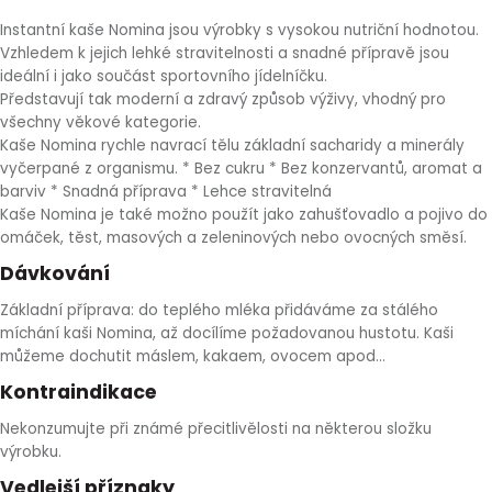
HLÍVA ÚSTŘIČNÁ
KOENZYM Q10
SPECIÁLNÍ PÉČE O PLEŤ
AROMATERAPIE
Instantní kaše Nomina jsou výrobky s vysokou nutriční hodnotou.
Vzhledem k jejich lehké stravitelnosti a snadné přípravě jsou
ideální i jako součást sportovního jídelníčku.
ČESNEK
MACA
STRIE A CELULITIDA
Představují tak moderní a zdravý způsob výživy, vhodný pro
všechny věkové kategorie.
ŠÍPEK
PÉČE O POPRSÍ
Kaše Nomina rychle navrací tělu základní sacharidy a minerály
vyčerpané z organismu. * Bez cukru * Bez konzervantů, aromat a
barviv * Snadná příprava * Lehce stravitelná
ŽENŠEN
OPALOVÁNÍ
Kaše Nomina je také možno použít jako zahušťovadlo a pojivo do
omáček, těst, masových a zeleninových nebo ovocných směsí.
DETOXIKAČNÍ OČISTA ORGANISMU
Dávkování
Základní příprava: do teplého mléka přidáváme za stálého
ŠTÍTNÁ ŽLÁZA
míchání kaši Nomina, až docílíme požadovanou hustotu. Kaši
můžeme dochutit máslem, kakaem, ovocem apod...
Kontraindikace
Nekonzumujte při známé přecitlivělosti na některou složku
výrobku.
Vedlejší příznaky