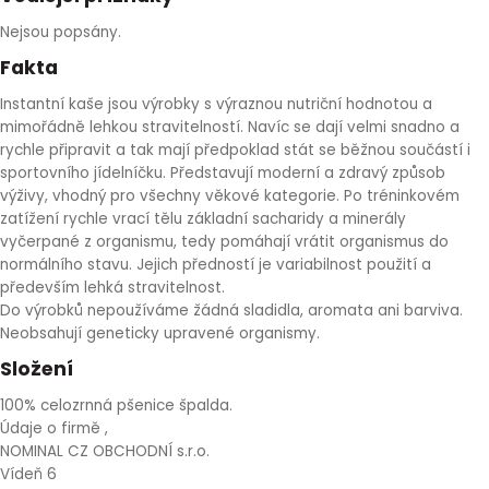
Nejsou popsány.
Fakta
Instantní kaše jsou výrobky s výraznou nutriční hodnotou a
mimořádně lehkou stravitelností. Navíc se dají velmi snadno a
rychle připravit a tak mají předpoklad stát se běžnou součástí i
sportovního jídelníčku. Představují moderní a zdravý způsob
výživy, vhodný pro všechny věkové kategorie. Po tréninkovém
zatížení rychle vrací tělu základní sacharidy a minerály
vyčerpané z organismu, tedy pomáhají vrátit organismus do
normálního stavu. Jejich předností je variabilnost použití a
především lehká stravitelnost.
Do výrobků nepoužíváme žádná sladidla, aromata ani barviva.
Neobsahují geneticky upravené organismy.
Složení
100% celozrnná pšenice špalda.
Údaje o firmě ,
NOMINAL CZ OBCHODNÍ s.r.o.
Vídeň 6