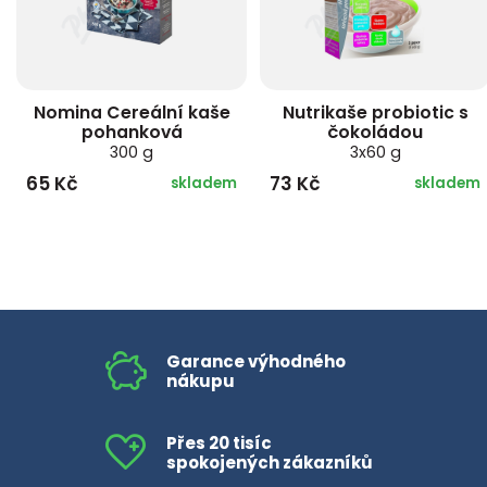
Nomina Cereální kaše
Nutrikaše probiotic s
pohanková
čokoládou
300 g
3x60 g
65 Kč
73 Kč
skladem
skladem
Garance výhodného
nákupu
Přes 20 tisíc
spokojených zákazníků