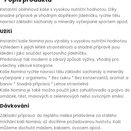
HLÍVA ÚSTŘIČNÁ
KOENZYM Q10
SPECIÁLNÍ PÉČE O PLEŤ
AROMATERAPIE
Instantní obilninová kaše s vysokou nutriční hodnotou. Díky
snadné přípravě je vhodným doplňkem jídelníčku, rychle tělu
navrací základní sacharidy a minerály vyčerpané sportem apod.
ČESNEK
MACA
STRIE A CELULITIDA
Užití
ŠÍPEK
PÉČE O POPRSÍ
Instantní kaše Nomina jsou výrobky s vysokou nutriční hodnotou.
Vzhledem k jejich lehké stravitelnosti a snadné přípravě jsou
ideální i jako součást sportovního jídelníčku.
ŽENŠEN
OPALOVÁNÍ
Představují tak moderní a zdravý způsob výživy, vhodný pro
všechny věkové kategorie.
DETOXIKAČNÍ OČISTA ORGANISMU
Kaše Nomina rychle navrací tělu základní sacharidy a minerály
vyčerpané z organismu. * Bez cukru * Bez konzervantů, aromat a
barviv * Snadná příprava * Lehce stravitelná
ŠTÍTNÁ ŽLÁZA
Kaše Nomina je také možno použít jako zahušťovadlo a pojivo do
omáček, těst, masových a zeleninových nebo ovocných směsí.
Dávkování
Základní příprava: do teplého mléka přidáváme za stálého
míchání kaši Nomina, až docílíme požadovanou hustotu. Kaši
můžeme dochutit máslem, kakaem, ovocem apod...