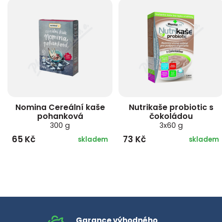
Nomina Cereální kaše
Nutrikaše probiotic s
pohanková
čokoládou
300 g
3x60 g
65 Kč
73 Kč
skladem
skladem
Garance výhodného