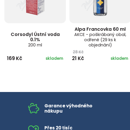
Alpa Francovka 60 ml
Corsodyl Ústní voda
AKCE - poškrábaný obal,
0.1%
odřené (29 ks k
200 ml
objednání)
28 Kč
169 Kč
21 Kč
skladem
skladem
Garance výhodného
nákupu
Přes 20 tisíc