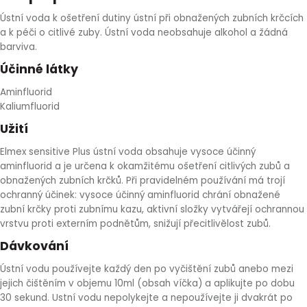
HLÍVA ÚSTŘIČNÁ
KOENZYM Q10
SPECIÁLNÍ PÉČE O PLEŤ
AROMATERAPIE
Ústní voda k ošetření dutiny ústní při obnažených zubních krčcích
a k péči o citlivé zuby. Ústní voda neobsahuje alkohol a žádná
barviva.
ČESNEK
MACA
STRIE A CELULITIDA
Účinné látky
ŠÍPEK
PÉČE O POPRSÍ
Aminfluorid
Kaliumfluorid
ŽENŠEN
OPALOVÁNÍ
Užití
Elmex sensitive Plus ústní voda obsahuje vysoce účinný
DETOXIKAČNÍ OČISTA ORGANISMU
aminfluorid a je určena k okamžitému ošetření citlivých zubů a
obnažených zubních krčků. Při pravidelném používání má trojí
ochranný účinek: vysoce účinný aminfluorid chrání obnažené
ŠTÍTNÁ ŽLÁZA
zubní krčky proti zubnímu kazu, aktivní složky vytvářejí ochrannou
vrstvu proti externím podnětům, snižují přecitlivělost zubů.
Dávkování
Ústní vodu používejte každý den po vyčištění zubů anebo mezi
jejich čištěním v objemu 10ml (obsah víčka) a aplikujte po dobu
30 sekund. Ustní vodu nepolykejte a nepoužívejte ji dvakrát po