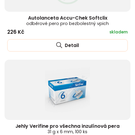
HLÍVA ÚSTŘIČNÁ
KOENZYM Q10
SPECIÁLNÍ PÉČE O PLEŤ
AROMATERAPIE
Autolanceta Accu-Chek Softclix
ČESNEK
MACA
STRIE A CELULITIDA
odběrové pero pro bezbolestný vpich
226 Kč
skladem
ŠÍPEK
PÉČE O POPRSÍ
Detail
ŽENŠEN
OPALOVÁNÍ
DETOXIKAČNÍ OČISTA ORGANISMU
ŠTÍTNÁ ŽLÁZA
Jehly Verifine pro všechna inzulínová pera
31 g x 6 mm, 100 ks