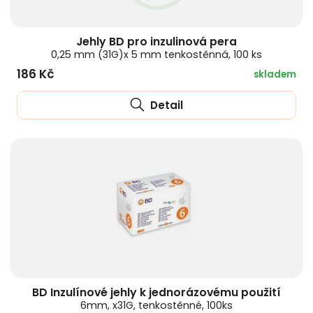
HLÍVA ÚSTŘIČNÁ
KOENZYM Q10
SPECIÁLNÍ PÉČE O PLEŤ
AROMATERAPIE
Jehly BD pro inzulinová pera
ČESNEK
MACA
STRIE A CELULITIDA
0,25 mm (31G)x 5 mm tenkostěnná, 100 ks
186 Kč
skladem
ŠÍPEK
PÉČE O POPRSÍ
Detail
ŽENŠEN
OPALOVÁNÍ
DETOXIKAČNÍ OČISTA ORGANISMU
ŠTÍTNÁ ŽLÁZA
BD Inzulínové jehly k jednorázovému použití
6mm, x31G, tenkostěnné, 100ks