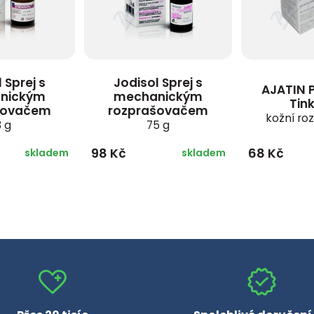
 Sprej s
Jodisol Sprej s
AJATIN 
nickým
mechanickým
Tin
šovačem
rozprašovačem
kožní ro
3 g
75 g
98 Kč
68 Kč
skladem
skladem