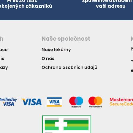
Přes 20 tisíc
Spolehlivé doručení
okojených zákazníků
vaši adresu
ch
Naše společnost
P
vace
Naše lékárny
is
O nás
+
kazy
Ochrana osobních údajů