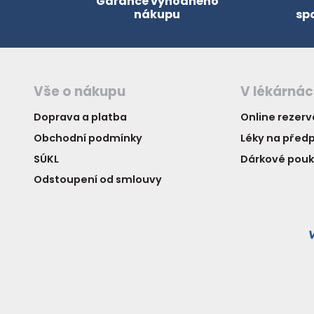
Garance výhodného
nákupu
sp
Vše o nákupu
V lékárná
Doprava a platba
Online rezer
Obchodní podmínky
Léky na předp
SÚKL
Dárkové pou
Odstoupení od smlouvy