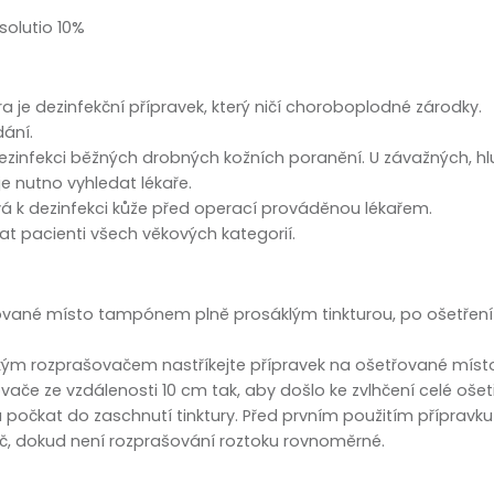
zobrazit další
solutio 10%
 je dezinfekční přípravek, který ničí choroboplodné zárodky.
ání.
dezinfekci běžných drobných kožních poranění. U závažných, 
je nutno vyhledat lékaře.
vá k dezinfekci kůže před operací prováděnou lékařem.
t pacienti všech věkových kategorií.
ované místo tampónem plně prosáklým tinkturou, po ošetření 
kým rozprašovačem nastříkejte přípravek na ošetřované mís
če ze vzdálenosti 10 cm tak, aby došlo ke zvlhčení celé ošet
a počkat do zaschnutí tinktury. Před prvním použitím přípravku 
, dokud není rozprašování roztoku rovnoměrné.