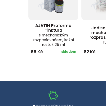
AJATIN Proforma
Jodisol
Tinktura
mecha
s mechanickým
rozpra
rozprašovačem, kožní
1
roztok 25 ml
66 Kč
82 Kč
skladem