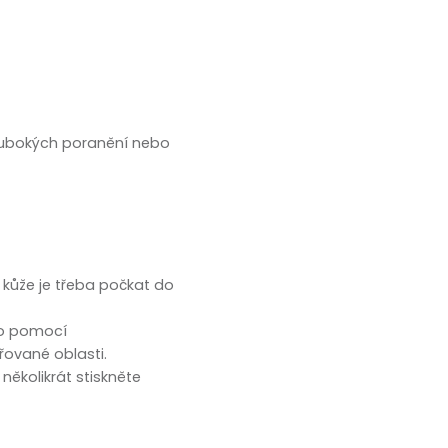
hlubokých poranění nebo
kůže je třeba počkat do
to pomocí
řované oblasti.
několikrát stiskněte