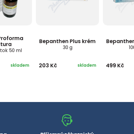
Proforma
Bepanthen Plus krém
Bepanthen
ktura
30 g
10
ztok 50 ml
203 Kč
499 Kč
skladem
skladem