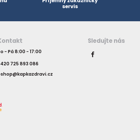
 na
Příjemný zákaznický
servis
Kontakt
Sledujte nás
o - Pá 8:00 - 17:00
420 725 893 086
eshop@kapkazdravi.cz