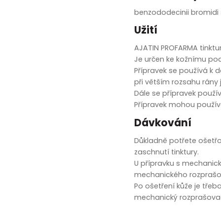
zobrazit další
benzododecinii bromidi 
Užití
AJATIN PROFARMA tinktura
Je určen ke kožnímu pod
Přípravek se používá k 
při větším rozsahu rány 
Dále se přípravek použí
Přípravek mohou používa
Dávkování
Důkladně potřete ošetř
zaschnutí tinktury.
U přípravku s mechanic
mechanického rozprašova
Po ošetření kůže je třeb
mechanický rozprašovač