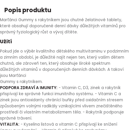
HLÍVA ÚSTŘIČNÁ
KOENZYM Q10
SPECIÁLNÍ PÉČE O PLEŤ
AROMATERAPIE
Popis produktu
Marťánci Gummy s rakytníkem jsou chutné želatinové tablety,
ČESNEK
MACA
STRIE A CELULITIDA
které obsahují doporučené denní dávky důležitých vitamínů pro
správný fyziologický růst a vývoj dítěte.
ŠÍPEK
PÉČE O POPRSÍ
Užití
Pokud jde o výběr kvalitního dětského multivitaminu v podzimním
ŽENŠEN
OPALOVÁNÍ
a zimním období, je důležité najít nejen ten, který vašim dětem
chutná, ale zároveň ten, který obsahuje široké spektrum
DETOXIKAČNÍ OČISTA ORGANISMU
důležitých vitaminů v doporučených denních dávkách. A takoví
jsou Marťánci
Gummy s rakytníkem.
ŠTÍTNÁ ŽLÁZA
PODPORA ZDRAVÍ A IMUNITY:
- Vitamin C, D3, zinek a rakytník
přispívají ke správné funkci imunitního systému. - Vitamin C a
zinek jsou antioxidanty chránící buňky před oxidačním stresem
způsobeným volnými radikály vznikajícími vlivem znečištěného
prostředí či vlastním metabolizmem těla. - Rakytník podporuje
správné trávení.
VITALITA:
- Kyselina listová a vitamin C přispívají ke snížení