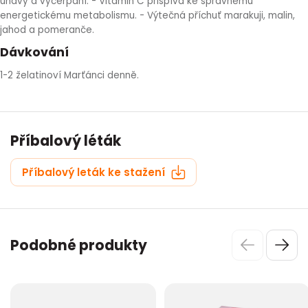
únavy a vyčerpání. - Vitamin C přispívá ke správnému
energetickému metabolismu. - Výtečná příchuť marakuji, malin,
jahod a pomeranče.
Dávkování
1-2 želatinoví Marťánci denně.
Příbalový léták
Příbalový leták ke stažení
Podobné produkty