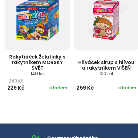
Rakytníček Želatinky s
rakytníkem MOŘSKÝ
Hlíváček sirup s hlívou
SVĚT
a rakytníkem VIŠEŇ
140 ks
100 ml
249 Kč
229 Kč
259 Kč
skladem
skladem