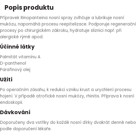
Popis produktu
HLÍVA ÚSTŘIČNÁ
KOENZYM Q10
SPECIÁLNÍ PÉČE O PLEŤ
AROMATERAPIE
Přípravek Rinopanteina nosní spray zvlhčuje a lubrikuje nosní
ČESNEK
MACA
STRIE A CELULITIDA
mukózu, napomáhá procesu reepitelizace. Podporuje regenerační
procesy po chirurgickém zákroku, hydratuje sliznici např. při
alergické rýmě apod.
ŠÍPEK
PÉČE O POPRSÍ
Účinné látky
ŽENŠEN
OPALOVÁNÍ
Palmitát vitamínu A
D-panthenol
Parafinový olej
DETOXIKAČNÍ OČISTA ORGANISMU
Užití
ŠTÍTNÁ ŽLÁZA
Po operačním zásahu, k redukci vzniku krust a urychlení procesu
hojení. V případě atrofické nosní mukózy, rhinitis. Příprava k nosní
endoskopii.
Dávkování
Doporučeny dva vstřiky do každě nosní dírky dvakrát denně nebo
podle doporučení lékaře.