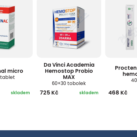
Da Vinci Academia
Procten
al micro
Hemostop Probio
hemo
MAX
 tablet
40
60+30 tobolek
725 Kč
468 Kč
skladem
skladem