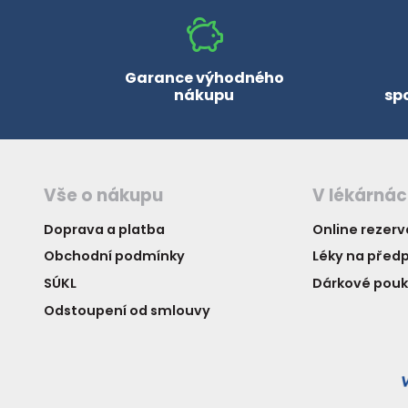
Garance výhodného
nákupu
sp
Vše o nákupu
V lékárná
Doprava a platba
Online rezer
Obchodní podmínky
Léky na předp
SÚKL
Dárkové pou
Odstoupení od smlouvy