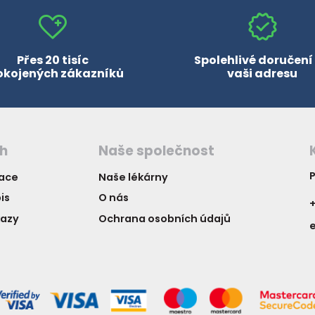
Přes 20 tisíc
Spolehlivé doručení
okojených zákazníků
vaši adresu
ch
Naše společnost
P
vace
Naše lékárny
is
O nás
+
kazy
Ochrana osobních údajů