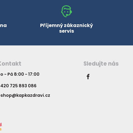
 na
Příjemný zákaznický
servis
Kontakt
Sledujte nás
o - Pá 8:00 - 17:00
420 725 893 086
eshop@kapkazdravi.cz