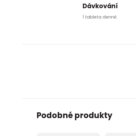
zobrazit další
Dávkování
1 tableta denně.
Podobné produkty