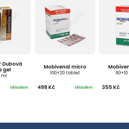
er Dubová
Mobivenal micro
Mobiven
a gel
100+20 tablet
60+10
 ml
499 Kč
355 Kč
skladem
skladem