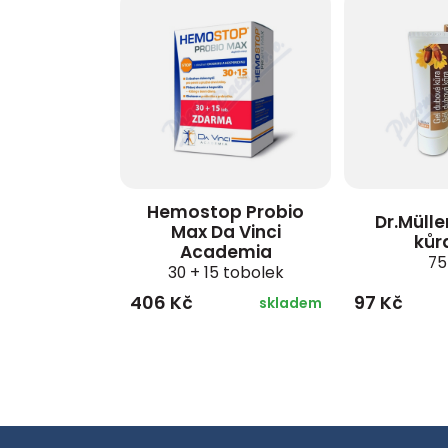
Hemostop Probio
Dr.Müll
Max Da Vinci
kůr
Academia
75
30 + 15 tobolek
406 Kč
97 Kč
skladem