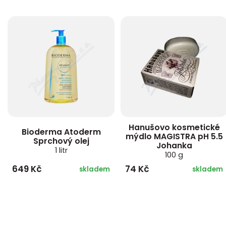
Hanušovo kosmetické
Bioderma Atoderm
mýdlo MAGISTRA pH 5.5
Sprchový olej
Johanka
1 litr
100 g
649 Kč
74 Kč
skladem
skladem