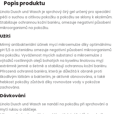
Popis produktu
HLÍVA ÚSTŘIČNÁ
KOENZYM Q10
SPECIÁLNÍ PÉČE O PLEŤ
AROMATERAPIE
Linola Dusch und Wasch je sprchový čirý gel určený pro speciální
péči o suchou a citlivou pokožku a pokožku se sklony k ekzémům.
ČESNEK
MACA
STRIE A CELULITIDA
Stabilizuje ochrannou kožní bariéru, omezuje negativní působení
mikroorganismů na pokožku.
ŠÍPEK
PÉČE O POPRSÍ
Užití
Mírmý antibakteriální účinek mycí mikroemulze díky optimálnímu
ŽENŠEN
OPALOVÁNÍ
pH 5,5 a octenidinu omezuje negativní působení mikroorganismů
na pokožku. Vyváženost mycích substancí a mikroemulze z
výtažků rostlinných olejů bohatých na kyselinu linolovou myjí
DETOXIKAČNÍ OČISTA ORGANISMU
extrémně jemně a šetrně a stabilizují ochrannou kožní bariéru.
Přirozená ochranná bariéra, která je důležitá k obraně proti
ŠTÍTNÁ ŽLÁZA
škodlivým látkám a bakteriím, je aktivně obnovována, a také
hebkost pokožky zůstává díky rovnováze vody v pokožce
zachována.
Dávkování
Linola Dusch und Wasch se nanáší na pokožku při sprchování a
mytí rukou a obličeje.