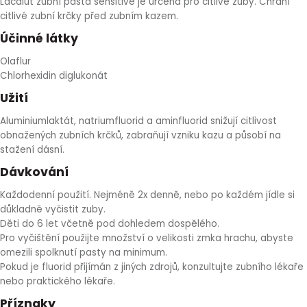
Lacalut zubní pasta sensitive je určená pro citlivé zuby. Chrání
HLÍVA ÚSTŘIČNÁ
KOENZYM Q10
SPECIÁLNÍ PÉČE O PLEŤ
AROMATERAPIE
citlivé zubní krčky před zubním kazem.
Účinné látky
ČESNEK
MACA
STRIE A CELULITIDA
Olaflur
Chlorhexidin diglukonát
ŠÍPEK
PÉČE O POPRSÍ
Užití
Aluminiumlaktát, natriumfluorid a aminfluorid snižují citlivost
ŽENŠEN
OPALOVÁNÍ
obnažených zubních krčků, zabraňují vzniku kazu a působí na
stažení dásní.
DETOXIKAČNÍ OČISTA ORGANISMU
Dávkování
Každodenní použití. Nejméně 2x denně, nebo po každém jídle si
ŠTÍTNÁ ŽLÁZA
důkladně vyčistit zuby.
Děti do 6 let včetně pod dohledem dospělého.
Pro vyčištění použijte množství o velikosti zmka hrachu, abyste
omezili spolknutí pasty na minimum.
Pokud je fluorid přijímán z jiných zdrojů, konzultujte zubního lékaře
nebo praktického lékaře.
Příznaky