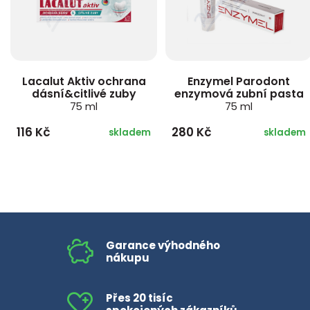
Lacalut Aktiv ochrana
Enzymel Parodont
dásní&citlivé zuby
enzymová zubní pasta
75 ml
75 ml
116 Kč
280 Kč
skladem
skladem
Garance výhodného
nákupu
Přes 20 tisíc