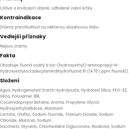
Citlivé a krvácející dásně, odhalené zubní krčky.
Kontraindikace
Známá přecitlivělost na některou obsahovou látku.
Vedlejší příznaky
Nejsou známy.
Fakta
Obsahuje fluorid sodný a bis-(hydroxyethyl)-aminopropyl-N-
hydroxyethyloctadecylamindihydrofluorid © (1476 | ppm fluoridů).
Složení
Agua, Hydrogenated Starch Hydrolysate, Hydrated Silica, PEG-32,
Silica, Poloxamer 188,
Cocamidopropyl Betaine, Aroma, Propylene Glycol,
Hydroxyethylcellulose, Aluminum
Lactate, Olaflur, Sodium Fluoride, Titanium Dioxide, Sodium
Chloride, Allantoin, Sodium
Saccharin, Glycerin, Chlorhexidine Digluconate, Bisabolol, Sodium