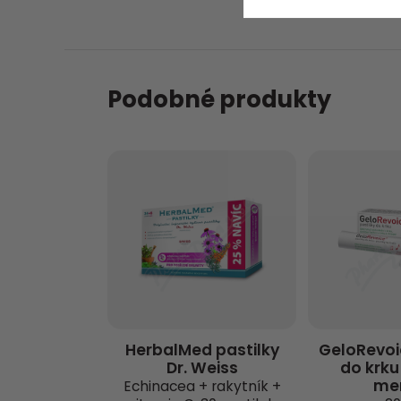
Podobné produkty
HerbalMed pastilky
GeloRevoi
Dr. Weiss
do krku
me
Echinacea + rakytník +