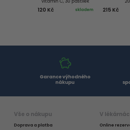
vitamin C, 30 pastilek
20
120 Kč
215 Kč
skladem
Garance výhodného
nákupu
sp
Vše o nákupu
V lékárná
Doprava a platba
Online rezer