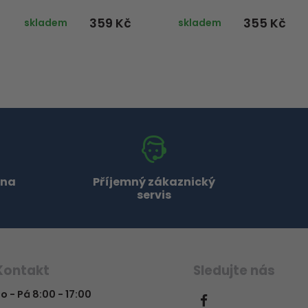
359 Kč
355 Kč
skladem
skladem
 na
Příjemný zákaznický
servis
Kontakt
Sledujte nás
o - Pá 8:00 - 17:00