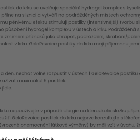
zobrazit další
astilek do krku se uvolňuje speciální hydrogel komplex s kyse
přilne na sliznici a vytváří na podrážděných místech ochranný
u pěnivému efektu stimulují pastilky (intenzivnější) tvorbu slin
ího působení hydrogel komplexu v ústech a krku. Podrážděná s
e zmímění příznaků jako chrapot, podráždění, škrábání/pálení
í bolest v krku. GeloRevoice pastilky do krku mají příjemnou je
 za den, nechat volně rozpustit v ústech 1 GeloRevoice pastilku
 užívat maximálně 6 pastilek.
jídle.
krku nepoužívejte v případě alergie na kteroukoliv složku přípr
oužití GeloRevoice pastilek do krku nejprve konzultujte s lékař
í (vrozené onemocnění látkové výměny) by měli vzít v úvahu, ž
o aspartam. Nepoužívejte GeloRevoice pastilky do krku současn
 vleže, např. před spaním, kvůli hrozícímu riziku zadušení.