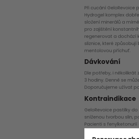
zobrazit další
Při cucání GeloRevoice p
Hydrogel komplex dobře 
složení minerálů a mírném
pro zajištění konstantn
regenerovat a dochází k
sliznice, které způsobuj
mentolovou příchuť.
Dávkování
Dle potřeby, i několikrát
3 hodiny. Denně se může
Doporučujeme užívat po 
Kontraindikace
GeloRevoice pastilky do 
sníženou tvorbou slin, p
Pacienti s fenylketonuri
do krku obsahují sladidl
krku. Neužívejte pastilky