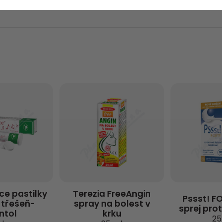
ce pastilky
Terezia FreeAngin
Pssst! F
 třešeň-
spray na bolest v
sprej pro
ntol
krku
25