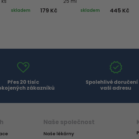
 ks
25 ml
179 Kč
445 Kč
skladem
skladem
Přes 20 tisíc
Spolehlivé doručení
okojených zákazníků
vaši adresu
ch
Naše společnost
P
vace
Naše lékárny