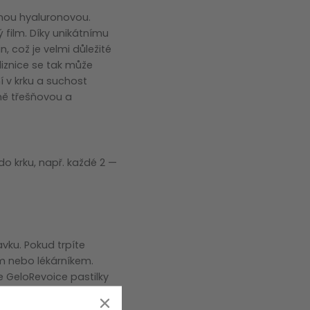
linou hyaluronovou.
 film. Díky unikátnímu
, což je velmi důležité
liznice se tak může
 v krku a suchost
mně třešňovou a
 do krku, např. každé 2 —
avku. Pokud trpíte
em nebo lékárníkem.
e GeloRevoice pastilky
ě s jinými léky do úst a