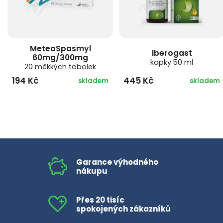
MeteoSpasmyl
Iberogast
60mg/300mg
kapky 50 ml
20 měkkých tobolek
194 Kč
445 Kč
skladem
skladem
Garance výhodného
nákupu
Přes 20 tisíc
spokojených zákazníků