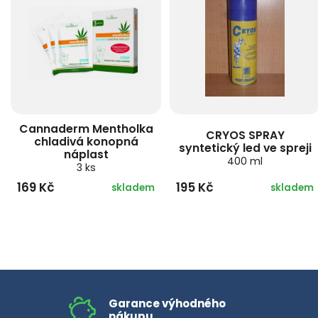
Cannaderm Mentholka
CRYOS SPRAY
chladivá konopná
syntetický led ve spreji
náplast
400 ml
3 ks
169 Kč
195 Kč
skladem
skladem
Garance výhodného
nákupu