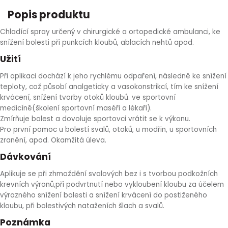
HLÍVA ÚSTŘIČNÁ
KOENZYM Q10
SPECIÁLNÍ PÉČE O PLEŤ
AROMATERAPIE
Popis produktu
Chladící spray určený v chirurgické a ortopedické ambulanci, ke
ČESNEK
MACA
STRIE A CELULITIDA
snížení bolesti při punkcích kloubů, ablacích nehtů apod.
Užití
ŠÍPEK
PÉČE O POPRSÍ
Při aplikaci dochází k jeho rychlému odpaření, následně ke snížení
teploty, což působí analgeticky a vasokonstrikcí, tím ke snížení
ŽENŠEN
OPALOVÁNÍ
krvácení, snížení tvorby otoků kloubů. ve sportovní
medicíně(školení sportovní maséři a lékaři).
Zmírňuje bolest a dovoluje sportovci vrátit se k výkonu.
DETOXIKAČNÍ OČISTA ORGANISMU
Pro první pomoc u bolestí svalů, otoků, u modřin, u sportovních
zranění, apod. Okamžitá úleva.
ŠTÍTNÁ ŽLÁZA
Dávkování
Aplikuje se při zhmoždění svalových bez i s tvorbou podkožních
krevních výronů,při podvrtnutí nebo vykloubení kloubu za účelem
výrazného snížení bolesti a snížení krvácení do postiženého
kloubu, při bolestivých nataženích šlach a svalů.
Poznámka