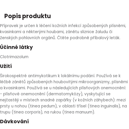
HLÍVA ÚSTŘIČNÁ
KOENZYM Q10
SPECIÁLNÍ PÉČE O PLEŤ
AROMATERAPIE
Popis produktu
ČESNEK
MACA
STRIE A CELULITIDA
Přípravek je určen k léčení kožních infekcí způsobených plísněmi,
kvasinkami a některými houbami, zánětu sliznice žaludu či
ŠÍPEK
PÉČE O POPRSÍ
ženských pohlavních orgánů. Čtěte podrobně příbalový leták.
Účinné látky
ŽENŠEN
OPALOVÁNÍ
Clotrimazolum
Užití
DETOXIKAČNÍ OČISTA ORGANISMU
Širokospektré antimykotikum k lokálnímu podání. Používá se k
léčbě zánětů způsobených houbovitými mikroorganizmy, plísněmi
ŠTÍTNÁ ŽLÁZA
a kvasinkami. Používá se u následujících plísňových onemocnění:
- plísňové onemocnění (dermatomykózy), vyskytující se
nejčastěji v místech snadné zapářky (v kožních záhybech): mezi
prsty u nohou (tinea pedum), v oblasti třísel (tinea inguinalis), na
trupu (tinea corporis), na rukou (tinea manuum).
Dávkování