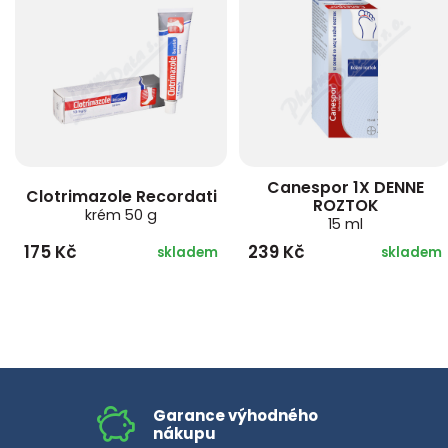
Canespor 1X DENNE
Clotrimazole Recordati
ROZTOK
krém 50 g
15 ml
175 Kč
239 Kč
skladem
skladem
Garance výhodného
nákupu