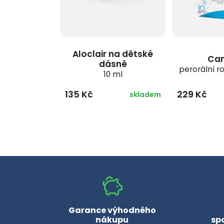
Aloclair na dětské
Cam
dásně
perorální ro
10 ml
135 Kč
229 Kč
skladem
Garance výhodného
nákupu
sp