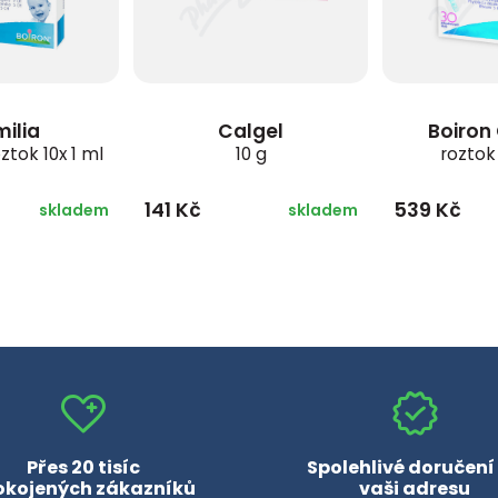
ilia
Calgel
Boiron
ztok 10x 1 ml
10 g
roztok
141 Kč
539 Kč
skladem
skladem
Přes 20 tisíc
Spolehlivé doručení
okojených zákazníků
vaši adresu