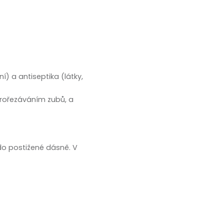
í) a antiseptika (látky,
 prořezáváním zubů, a
 do postižené dásně. V