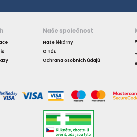
ch
Naše společnost
P
vace
Naše lékárny
is
O nás
+
kazy
Ochrana osobních údajů