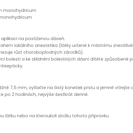
zobrazit další
dum monohydricum
um monohydricum
é aplikaci na postiženou dáseň.
bsahem lokálního anestetika (látky určené k místnímu znecitlivěn
mezuje růst choroboplodných zárodků).
ění bolesti a ke zklidnění bolestivých dásní dítěte způsobené
tisepticky.
ližně 7,5 mm, vytlačte na čistý koneček prstu a jemně vtírejte
e po 2 hodinách, nejvýše šestkrát denně.
vou látku nebo na kteroukoli složku tohoto přípravku.