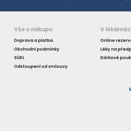
Vše o nákupu
V lékárná
Doprava a platba
Online rezer
Obchodní podmínky
Léky na předp
SÚKL
Dárkové pou
Odstoupení od smlouvy