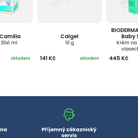
BIODERM
 Camilia
Calgel
Baby
 30x1 ml
10 g
Krém na 
vlasec
141 Kč
445 Kč
skladem
skladem
 na
Příjemný zákaznický
servis