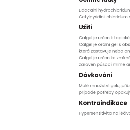
zobrazit další
Lidocaini hydrochlori
Cetylpyridinii chlorid
Užití
Calgel je určen k topick
Calgel je orální gel s o
která zastavuje nebo o
Calgel je určen ke zmírn
zároveň působí mírně an
Dávkování
Malé množství gelu, přib
případě potřeby opakujt
Kontraindikace
Hypersenzitivita na léči