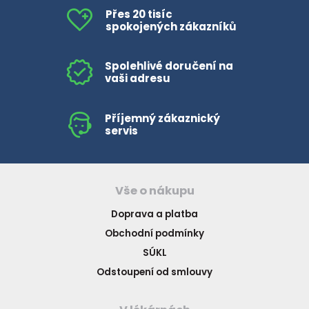
Přes 20 tisíc
HLÍVA ÚSTŘIČNÁ
KOENZYM Q10
SPECIÁLNÍ PÉČE O PLEŤ
AROMATERAPIE
spokojených zákazníků
ČESNEK
MACA
STRIE A CELULITIDA
Spolehlivé doručení na
vaši adresu
ŠÍPEK
PÉČE O POPRSÍ
Příjemný zákaznický
ŽENŠEN
OPALOVÁNÍ
servis
DETOXIKAČNÍ OČISTA ORGANISMU
Vše o nákupu
ŠTÍTNÁ ŽLÁZA
Doprava a platba
Obchodní podmínky
SÚKL
Odstoupení od smlouvy