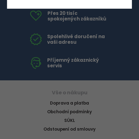
Přes 20 tisíc
spokojených zákazníků
Spolehlivé doručení na
vaši adresu
Příjemný zákaznický
servis
Vše o nákupu
Doprava a platba
Obchodní podmínky
SÚKL
Odstoupení od smlouvy