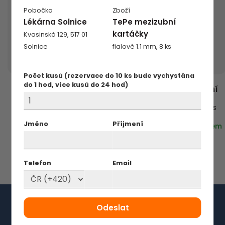
Pobočka
Zboží
Lékárna Solnice
TePe mezizubní
kartáčky
Kvasinská 129, 517 01
Solnice
fialové 1.1 mm, 8 ks
Počet kusů (rezervace do 10 ks bude vychystána
TePe mezizubní
do 1 hod, více kusů do 24 hod)
TePe Angle mezizubní
kartáčky
kartáčky
červené 0.5 mm, 8 ks
oranžové 0.45 mm, 6 ks
137 Kč
Jméno
Příjmení
129 Kč
129 Kč
skladem
skladem
Telefon
Email
Garance výhodného
nákupu