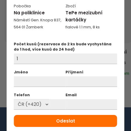
Pobočka
Zboží
Na poliklinice
TePe mezizubní
kartáčky
Náměstí Gen. Knopa 837,
564 01 Žamberk
fialové 1.1 mm, 8 ks
Počet kusů (rezervace do 2 ks bude vychystána
TePe mezizubní
do 1 hod, více kusů do 24 hod)
TePe Angle mezizubní
kartáčky
kartáčky
červené 0.5 mm, 8 ks
oranžové 0.45 mm, 6 ks
137 Kč
Jméno
Příjmení
129 Kč
129 Kč
skladem
skladem
Telefon
Email
Garance výhodného
nákupu