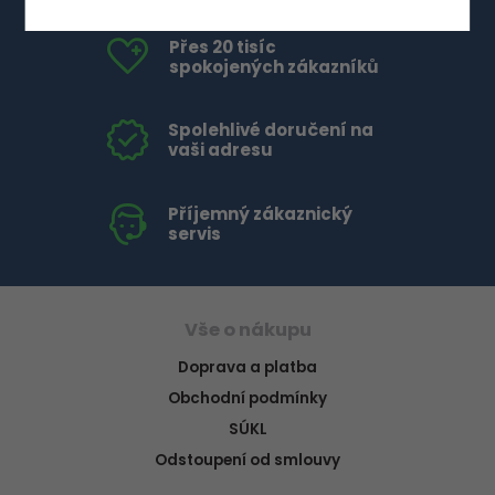
Přes 20 tisíc
spokojených zákazníků
Spolehlivé doručení na
vaši adresu
Příjemný zákaznický
servis
Vše o nákupu
Doprava a platba
Obchodní podmínky
SÚKL
Odstoupení od smlouvy