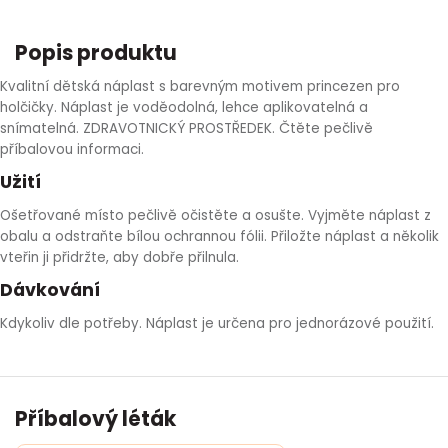
HLÍVA ÚSTŘIČNÁ
KOENZYM Q10
SPECIÁLNÍ PÉČE O PLEŤ
AROMATERAPIE
Popis produktu
ČESNEK
MACA
STRIE A CELULITIDA
Kvalitní dětská náplast s barevným motivem princezen pro
holčičky. Náplast je voděodolná, lehce aplikovatelná a
snímatelná. ZDRAVOTNICKÝ PROSTŘEDEK. Čtěte pečlivě
ŠÍPEK
PÉČE O POPRSÍ
příbalovou informaci.
Užití
ŽENŠEN
OPALOVÁNÍ
Ošetřované místo pečlivě očistěte a osušte. Vyjměte náplast z
obalu a odstraňte bílou ochrannou fólii. Přiložte náplast a několik
DETOXIKAČNÍ OČISTA ORGANISMU
vteřin ji přidržte, aby dobře přilnula.
Dávkování
ŠTÍTNÁ ŽLÁZA
Kdykoliv dle potřeby. Náplast je určena pro jednorázové použití.
Příbalový léták