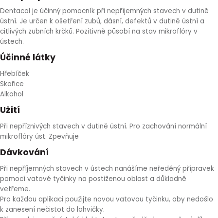
Dentacol je účinný pomocník při nepříjemných stavech v dutině
HLÍVA ÚSTŘIČNÁ
KOENZYM Q10
SPECIÁLNÍ PÉČE O PLEŤ
AROMATERAPIE
ústní. Je určen k ošetření zubů, dásní, defektů v dutině ústní a
citlivých zubních krčků. Pozitivně působí na stav mikroflóry v
ČESNEK
MACA
STRIE A CELULITIDA
ústech.
Účinné látky
ŠÍPEK
PÉČE O POPRSÍ
Hřebíček
Skořice
ŽENŠEN
OPALOVÁNÍ
Alkohol
Užití
DETOXIKAČNÍ OČISTA ORGANISMU
Při nepříznivých stavech v dutině ústní. Pro zachování normální
mikroflóry úst. Zpevňuje
ŠTÍTNÁ ŽLÁZA
Dávkování
Při nepříjemných stavech v ústech nanášíme neředěný přípravek
pomocí vatové tyčinky na postiženou oblast a důkladně
vetřeme.
Pro každou aplikaci použijte novou vatovou tyčinku, aby nedošlo
k zanesení nečistot do lahvičky.