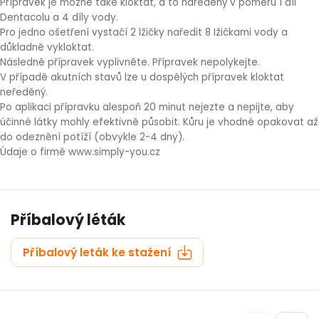
Přípravek je možné také kloktat, a to naředěný v poměru 1 díl
Dentacolu a 4 díly vody.
Pro jedno ošetření vystačí 2 lžičky naředit 8 Ižičkami vody a
důkladně vykloktat.
Následně přípravek vyplivněte. Přípravek nepolykejte.
V případě akutních stavů lze u dospělých přípravek kloktat
neředěný.
Po aplikaci přípravku alespoň 20 minut nejezte a nepijte, aby
účinné látky mohly efektivně působit. Kůru je vhodné opakovat až
do odeznění potíží (obvykle 2-4 dny).
Údaje o firmě www.simply-you.cz
Příbalový léták
Příbalový leták ke stažení