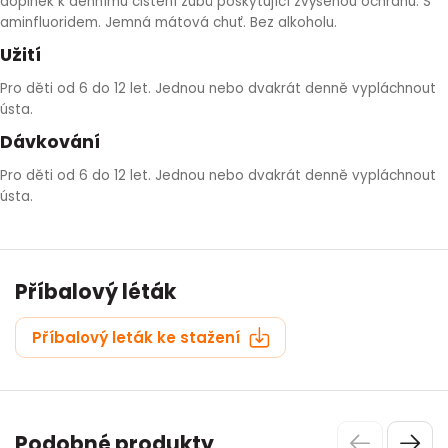
doplněk k dennímu čištění zubů poskytující zvýšenou ochranu. S
aminfluoridem. Jemná mátová chuť. Bez alkoholu.
HLÍVA ÚSTŘIČNÁ
KOENZYM Q10
SPECIÁLNÍ PÉČE O PLEŤ
AROMATERAPIE
Užití
ČESNEK
MACA
STRIE A CELULITIDA
Pro děti od 6 do 12 let. Jednou nebo dvakrát denně vypláchnout
ústa.
ŠÍPEK
PÉČE O POPRSÍ
Dávkování
Pro děti od 6 do 12 let. Jednou nebo dvakrát denně vypláchnout
ŽENŠEN
OPALOVÁNÍ
ústa.
DETOXIKAČNÍ OČISTA ORGANISMU
Příbalový léták
ŠTÍTNÁ ŽLÁZA
Příbalový leták ke stažení
Podobné produkty