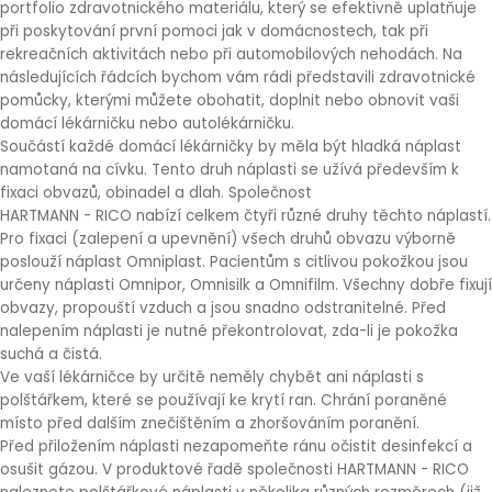
portfolio zdravotnického materiálu, který se efektivně uplatňuje
při poskytování první pomoci jak v domácnostech, tak při
rekreačních aktivitách nebo při automobilových nehodách. Na
následujících řádcích bychom vám rádi představili zdravotnické
pomůcky, kterými můžete obohatit, doplnit nebo obnovit vaši
domácí lékárničku nebo autolékárničku.
Součástí každé domácí lékárničky by měla být hladká náplast
namotaná na cívku. Tento druh náplasti se užívá především k
fixaci obvazů, obinadel a dlah. Společnost
HARTMANN - RICO nabízí celkem čtyři různé druhy těchto náplastí.
Pro fixaci (zalepení a upevnění) všech druhů obvazu výborně
poslouží náplast Omniplast. Pacientům s citlivou pokožkou jsou
určeny náplasti Omnipor, Omnisilk a Omnifilm. Všechny dobře fixují
obvazy, propouští vzduch a jsou snadno odstranitelné. Před
nalepením náplasti je nutné překontrolovat, zda-li je pokožka
suchá a čistá.
Ve vaší lékárničce by určitě neměly chybět ani náplasti s
polštářkem, které se používají ke krytí ran. Chrání poraněné
místo před dalším znečištěním a zhoršováním poranění.
Před přiložením náplasti nezapomeňte ránu očistit desinfekcí a
osušit gázou. V produktové řadě společnosti HARTMANN - RICO