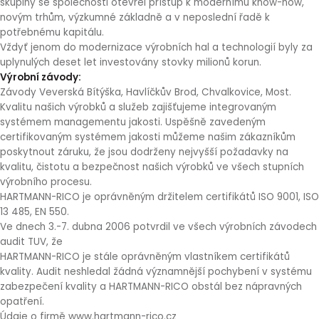
skupiny se společnosti otevřel přístup k modernímu know-how,
novým trhům, výzkumné základně a v neposlední řadě k
potřebnému kapitálu.
Vždyť jenom do modernizace výrobních hal a technologií byly za
uplynulých deset let investovány stovky milionů korun.
Výrobní závody:
Závody Veverská Bítýška, Havlíčkův Brod, Chvalkovice, Most.
Kvalitu našich výrobků a služeb zajišťujeme integrovaným
systémem managementu jakosti. Uspěšně zavedeným
certifikovaným systémem jakosti můžeme našim zákazníkům
poskytnout záruku, že jsou dodrženy nejvyšší požadavky na
kvalitu, čistotu a bezpečnost našich výrobků ve všech stupních
výrobního procesu.
HARTMANN-RICO je oprávněným držitelem certifikátů ISO 9001, ISO
13 485, EN 550.
Ve dnech 3.-7. dubna 2006 potvrdil ve všech výrobních závodech
audit TUV, že
HARTMANN-RICO je stále oprávněným vlastníkem certifikátů
kvality. Audit neshledal žádná významnější pochybení v systému
zabezpečení kvality a HARTMANN-RICO obstál bez nápravných
opatření.
Údaje o firmě www.hartmann-rico.cz