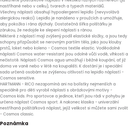
naleznete polštářkové náplasti v několika různých rozměrech (již
nastříhané nebo v celku), tvarech a typech materiálů.
Všechny náplasti obsahují hypoalergenní lepidlo (nevyvolává
alergickou reakci). Lepidlo je nanášeno v proužcích a umožňuje,
aby pokožka i rána dýchaly. Dostatečná šířka polštářku je
zárukou, že nedojde ke slepení náplasti s ránou.
Některé z náplastí mají zvýšený podíl elastické složky, a jsou tedy
schopny přizpůsobit se nerovným partiím těla, jako jsou klouby
prstů, loket nebo koleno - Cosmos textile elastic. Voděodolné
náplasti Cosmos water-resistant jsou odolné vůči vodě, vlhkosti a
nečistotě. Náplasti Cosmos agua umožňují i běžné koupání, ať již
doma ve vaně nebo v létě na koupališti. K dostání je i speciální
sada určená osobám se zvýšenou citlivostí na lepidlo náplastí -
Cosmos sensitive.
HARTMANN - RICO nezapomíná ani na bolístky nejmenších a
speciálně pro děti vyrobil náplasti s obrázkovými motivy -
Cosmos kids. Pro sportovce a jedince, kteří jsou rádi v pohybu je
určena náplast Cosmos sport. A nakonec klasika - univerzální
nestříhaná polštářková náplast, jejíž velikost si můžete sami zvolit
- Cosmos classic.
Poznámka