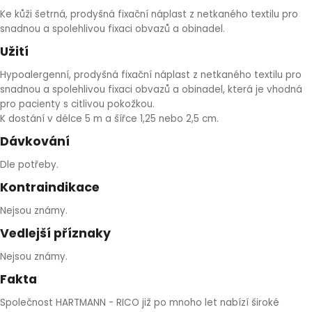
Ke kůži šetrná, prodyšná fixační náplast z netkaného textilu pro
HLÍVA ÚSTŘIČNÁ
KOENZYM Q10
SPECIÁLNÍ PÉČE O PLEŤ
AROMATERAPIE
snadnou a spolehlivou fixaci obvazů a obinadel.
Užití
ČESNEK
MACA
STRIE A CELULITIDA
Hypoalergenní, prodyšná fixační náplast z netkaného textilu pro
snadnou a spolehlivou fixaci obvazů a obinadel, která je vhodná
ŠÍPEK
PÉČE O POPRSÍ
pro pacienty s citlivou pokožkou.
K dostání v délce 5 m a šířce 1,25 nebo 2,5 cm.
ŽENŠEN
OPALOVÁNÍ
Dávkování
Dle potřeby.
DETOXIKAČNÍ OČISTA ORGANISMU
Kontraindikace
ŠTÍTNÁ ŽLÁZA
Nejsou známy.
Vedlejší příznaky
Nejsou známy.
Fakta
Společnost HARTMANN - RICO již po mnoho let nabízí široké