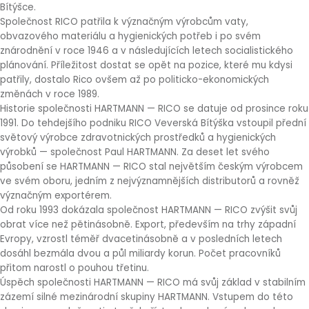
Bítýšce.
Společnost RICO patřila k význačným výrobcům vaty,
obvazového materiálu a hygienických potřeb i po svém
znárodnění v roce 1946 a v následujících letech socialistického
plánování. Příležitost dostat se opět na pozice, které mu kdysi
patřily, dostalo Rico ovšem až po politicko-ekonomických
změnách v roce 1989.
Historie společnosti HARTMANN — RICO se datuje od prosince roku
1991. Do tehdejšího podniku RICO Veverská Bítýška vstoupil přední
světový výrobce zdravotnických prostředků a hygienických
výrobků — společnost Paul HARTMANN. Za deset let svého
působení se HARTMANN — RICO stal největším českým výrobcem
ve svém oboru, jedním z nejvýznamnějších distributorů a rovněž
význačným exportérem.
Od roku 1993 dokázala společnost HARTMANN — RICO zvýšit svůj
obrat více než pětinásobně. Export, především na trhy západní
Evropy, vzrostl téměř dvacetinásobně a v posledních letech
dosáhl bezmála dvou a půl miliardy korun. Počet pracovníků
přitom narostl o pouhou třetinu.
Úspěch společnosti HARTMANN — RICO má svůj základ v stabilním
zázemí silné mezinárodní skupiny HARTMANN. Vstupem do této