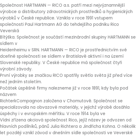
Společnost HARTMANN — RICO a.s. patří mezi nejvýznamnější
výrobce a distributory zdravotnických prostředků a hygienických
výrobků v České republice. Vznikla v roce 1991 vstupem
společnosti Paul Hartmann AG do tehdejšího podniku Rico
Veverská
Bítýška. Společnost je součástí mezinárodní skupiny HARTMANN se
sídlem v
Heidenheimu v SRN. HARTMANN — RICO je prostřednictvím své
dceřiné společnosti se sídlem v Bratislavě aktivní i na území
Slovenské republiky. V České republice má společnost čtyři
výrobní závody.
První výrobky se značkou RICO spatřily světlo světa již před více
než jedním stoletím.
Počátek úspěšné firmy nalezneme již v roce 1891, kdy byla pod
názvem
RichterkCompagnon založena v Chomutově. Společnost se
specializovala na obvazové materiály, v jejichž výrobě dosáhla
úspěchy i v evropském měřítku. V roce 1914 byla ve
Vídni zřízena akciová společnost Rico, jejíž název je odvozen od
hlavních podílníků, pánů Julia Richtera a Jindřicha Kohna. O několik
let později vznikl závod v dnešním sídle společnosti ve Veverské