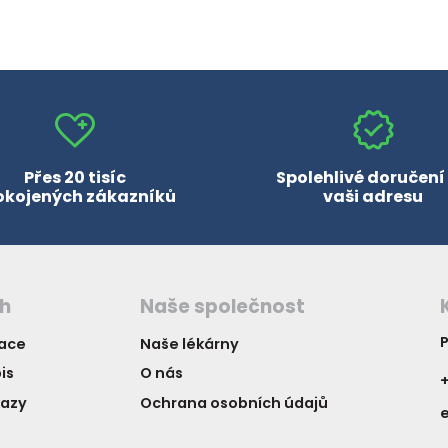
Přes 20 tisíc
Spolehlivé doručení
okojených zákazníků
vaši adresu
ch
Naše společnost
P
vace
Naše lékárny
is
O nás
+
kazy
Ochrana osobních údajů