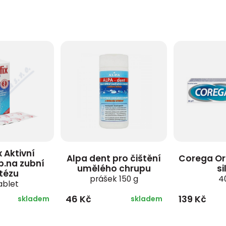
x Aktivní
Alpa dent pro čištění
Corega Ori
ab.na zubní
umělého chrupu
si
tézu
prášek 150 g
4
ablet
46 Kč
139 Kč
skladem
skladem