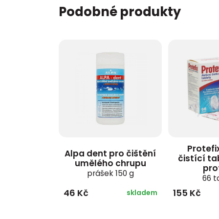
Podobné produkty
Protefi
Alpa dent pro čištění
čistící t
umělého chrupu
pro
prášek 150 g
66 t
46 Kč
155 Kč
skladem