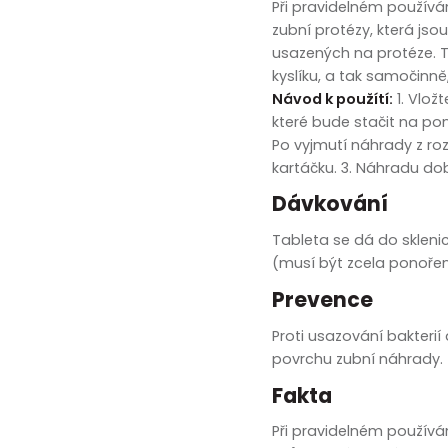
zobrazit další
Při pravidelném používán
zubní protézy, která js
usazených na protéze. T
kyslíku, a tak samočinně,
Návod k použítí:
1. Vlož
které bude stačit na po
Po vyjmutí náhrady z r
kartáčku. 3. Náhradu dob
Dávkování
Tableta se dá do skleni
(musí být zcela ponoře
Prevence
Proti usazování bakterií
povrchu zubní náhrady.
Fakta
Při pravidelném používá