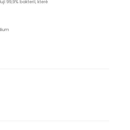
jí 99,9% bakterií, které
odium