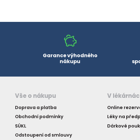
Garance výhodného
nákupu
sp
Vše o nákupu
V lékárná
Doprava a platba
Online rezer
Obchodní podmínky
Léky na předp
SÚKL
Dárkové pou
Odstoupení od smlouvy