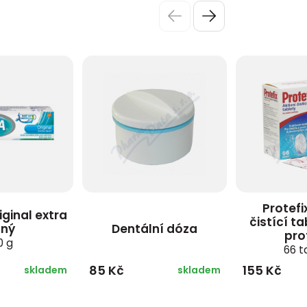
Protefi
ginal extra
čistící t
lný
Dentální dóza
pro
0 g
66 t
85 Kč
155 Kč
skladem
skladem