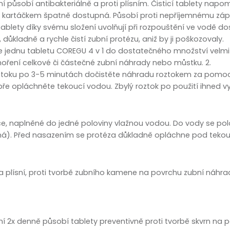
zobrazit další
í působí antibakteriálně a proti plísním. Čisticí tablety napom
ou kartáčkem špatně dostupná. Působí proti nepříjemnému zá
ablety díky svému složení uvolňují při rozpouštění ve vodě d
 důkladně a rychle čistí zubní protézu, aniž by ji poškozovaly.
te jednu tabletu COREGU 4 v 1 do dostatečného množství velmi
noření celkové či částečné zubní náhrady nebo můstku. 2.
oztoku po 3-5 minutách dočistěte náhradu roztokem za pomo
ře opláchněte tekoucí vodou. Zbylý roztok po použití ihned vyl
ce, naplněné do jedné poloviny vlažnou vodou. Do vody se pol
ná). Před nasazením se protéza důkladně opláchne pod tekou
 a plísní, proti tvorbě zubního kamene na povrchu zubní náhrad
ní 2x denně působí tablety preventivně proti tvorbě skvrn na 