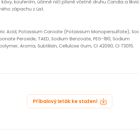
kávy, kouřením, účinně ničí plísně včetně druhu Candia a likvidu
mného zápachu z úst.
tric Acid, Potassium Caroate (Potassium Monopersulfate), S
onate Peroxide, TAED, Sodium Benzoate, PEG-180, Sodium
polymer, Aroma, Subtilisin, Cellulose Gum, CI 42090, CI 73015.
Příbalový leták ke stažení