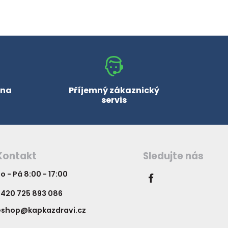
 na
Příjemný zákaznický
servis
Kontakt
Sledujte nás
o - Pá 8:00 - 17:00
420 725 893 086
eshop@kapkazdravi.cz