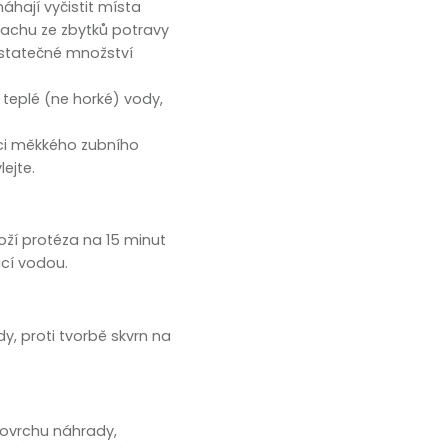
áhají vyčistit místa
pachu ze zbytků potravy
ostatečné množství
 teplé (ne horké) vody,
ci měkkého zubního
ejte.
oží protéza na 15 minut
cí vodou.
y, proti tvorbě skvrn na
povrchu náhrady,