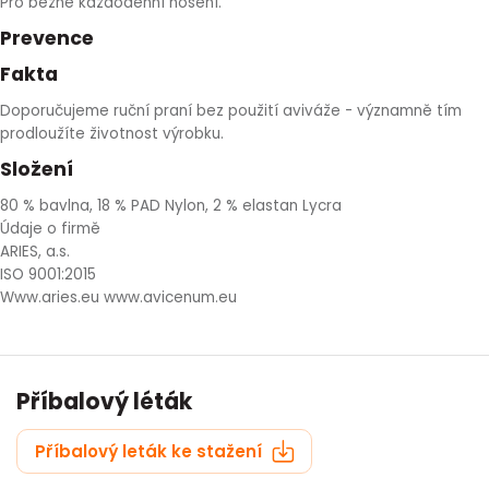
Pro běžné každodenní nošení.
Prevence
Fakta
Doporučujeme ruční praní bez použití aviváže - významně tím
prodloužíte životnost výrobku.
Složení
80 % bavlna, 18 % PAD Nylon, 2 % elastan Lycra
Údaje o firmě
ARIES, a.s.
ISO 9001:2015
Www.aries.eu www.avicenum.eu
Příbalový léták
Příbalový leták ke stažení