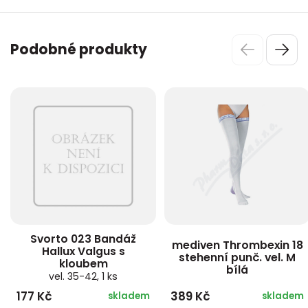
Podobné produkty
Svorto 023 Bandáž
mediven Thrombexin 18
Hallux Valgus s
stehenní punč. vel. M
kloubem
bílá
vel. 35-42, 1 ks
177 Kč
389 Kč
skladem
skladem