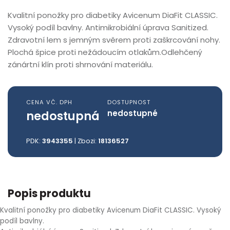
POTŘEBY PRO MATKU A DÍTĚ
Kvalitní ponožky pro diabetiky Avicenum DiaFit CLASSIC.
MOČOVÁ SOUSTAVA A POHLAVNÍ ORGÁNY
ÚSTNÍ VODY, SPREJE, ROZTOKY
ČAJE
HLAVA, PAMĚŤ A DUŠEVNÍ POHODA
KORONAVIRUS
DĚTSKÁ KOSMETIKA A DROGERIE
NEMOCI JATER A ŽLUČNÍKU
DĚTSKÁ HOREČKA
PRO ZDRAVÉ A SILNÉ VLASY
BĚLÍCÍ ZUBNÍ PASTY
DĚTSKÉ SVAČINKY
ŽLUČNÍKOVÉ ČAJE
VITAMÍN E
ŽALUDEK
KOENZYM Q10
BETAGLUKANY
COLOSTRUM
SPÁNEK
LEDVINY
ŽELEZO
OMEGA 3 - RYBÍ TUK
NÁPLASTI
MEZIPRSTNÍ KOREKTORY
ANTIDEKUBITNÍ VÝROBKY
ODBĚROVÉ NÁDOBKY
NÁPLASTI
DĚTSKÉ SVAČINKY
OKOLÍ OČÍ
BALZÁMY NA VLASY
JIZVY, KOŽNÍ ÚTVARY
Vysoký podíl bavlny. Antimikrobiální úprava Sanitized.
KOSMETIKA
Zdravotní lem s jemným svěrem proti zaškrcování nohy.
MEZIZUBNÍ KARTÁČKY A NITĚ
ZDRAVÉ MLSÁNÍ
MOČOVÉ A POHLAVNÍ ORGÁNY
OČI, UŠI, ÚSTA, NOS
HOREČKA
ZUBNÍ GELY
BIO DĚTSKÁ VÝŽIVA
ČAJE PRO UKLIDNĚNÍ A SPÁNEK
VITAMÍNY NA KLOUBY
STŘEVA
KOSTI A ZUBY
RAKYTNÍK
OSTROPESTŘEC
VITAMÍNY PRO OČI
HOŘČÍK - MAGNESIUM
ZDRAVÉ ŽÍLY, CIRKULACE
TOALETNÍ PAPÍRY
BERLE, HOLE A PŘÍSLUŠENSTVÍ
ABSORPČNÍ PODLOŽKY
ENTERÁLNÍ SONDY
OBVAZY A OBINADLA
SUŠENKY A KŘUPKY PRO DĚTI
PLEŤOVÉ OLEJE
VLASOVÉ VODY A PĚNY
KOSMETIKA PRO ATOPIKY
Plochá špice proti nežádoucím otlakům.Odlehčený
VETERINA
zánártní klín proti shrnování materiálu.
PÉČE O ZUBNÍ NÁHRADU
NÁPOJE
MINERÁLY A STOPOVÉ PRVKY
INKONTINENCE
PASTY PRO SONICKÉ KARTÁČKY
MLÉČNÉ KAŠE
SPECIÁLNÍ ČAJE
VITAMÍNY NA VLASY
ODVODNĚNÍ
ODVODNĚNÍ
ECHINACEA
ZELENÝ JEČMEN
VITAMÍN B6
CHOLESTEROL
PILNÍKY, PEMZY
PUNČOCHY A PONOŽKY
OCHRANNÉ POMŮCKY
CÉVKY A TRUBICE
KOMPRESY A GÁZY
BIO DĚTSKÁ VÝŽIVA A NÁPOJE
PÉČE O MUŽSKOU PLEŤ
BYLINNÉ MASTI
CENA VČ. DPH
DOSTUPNOST
SRDCE A CÉVNÍ SOUSTAVA
LÉKÁRNIČKY A OBVAZY
POČÁTEČNÍ KOJENECKÁ MLÉKA
JEDNOSLOŽKOVÉ BYLINNÉ ČAJE
MULTIVITAMÍNY A VITAMÍNY PRO DĚTI
SLINIVKA
OSTROPESTŘEC
CHLORELLA
ŽENŠEN
PINZETY
PÁSY BEDERNÍ
POMŮCKY PRO SEBEOBSLUHU
JEDNORÁZOVÉ RUKAVICE
KOJENECKÁ MLÉKA
MASTNÁ A SMÍŠENÁ PLEŤ
BAMBUCKÁ MÁSLA
nedostupná
nedostupné
DOPLŇKY STRAVY PRO ŽENY
OČNÍ OPTIKA
ČAJE K BĚŽNÉMU PITÍ
VITAMÍNY PRO PLEŤ
HEMOROIDY
CHLORELLA
ANTIOXIDANTY
NA NERVY
DEZINFEKCE NA RUCE
ČIŠTĚNÍ A HOJENÍ RAN
SKALPELY
KOSMETIKA NA AKNÉ
TĚLOVÁ MLÉKA
PDK:
3943355
| Zbozi:
18136527
ZDRAVOTNÍ TECHNIKA
MATCHA TEA
ŠUMIVÉ TABLETY
SPIRULINA
ŽENŠEN
KLYSTÝROVACÍ BALÓNKY
VRÁSKY A STÁRNOUCÍ PLEŤ
TĚLOVÉ KRÉMY A BALZÁMY
ŽENSKÉ ČAJE
REISHI
ALOE VERA
ÚSTNÍ ROUŠKY, ÚSTENKY A RESPIRÁTORY
BAMBUCKÁ MÁSLA
TĚLOVÉ OLEJE
Popis produktu
Kvalitní ponožky pro diabetiky Avicenum DiaFit CLASSIC. Vysoký
UROLOGICKÉ ČAJE
CORDYCEPS
TINKTURY
ZDRAVOTNICKÉ NŮŽKY A PINZETY
SUCHÁ A CITLIVÁ PLEŤ
TĚLOVÉ PEELINGY A SPREJE
podíl bavlny.