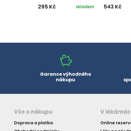
295 Kč
543 Kč
skladem
Garance výhodného
nákupu
sp
Vše o nákupu
V lékárná
Doprava a platba
Online rezer