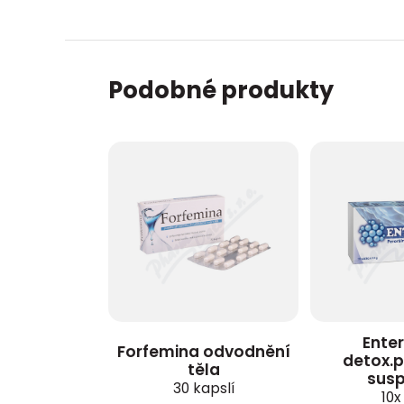
Podobné produkty
Ente
Forfemina odvodnění
detox.p
těla
sus
30 kapslí
10x