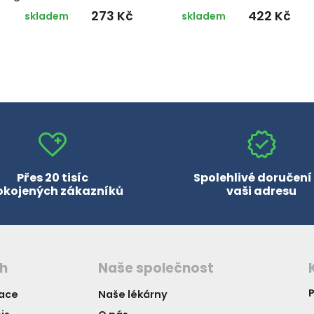
273 Kč
422 Kč
skladem
skladem
Přes 20 tisíc
Spolehlivé doručení
okojených zákazníků
vaši adresu
ch
Naše společnost
P
vace
Naše lékárny