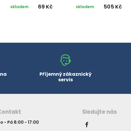
69 Kč
505 Kč
skladem
skladem
 na
Příjemný zákaznický
servis
Kontakt
Sledujte nás
o - Pá 8:00 - 17:00