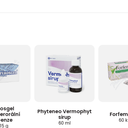
rosgel
Phyteneo Vermophyt
erorální
Forfem
sirup
penze
60 k
60 ml
 15 g