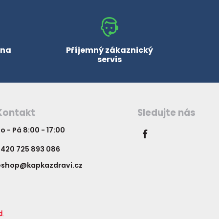
 na
Příjemný zákaznický
servis
Kontakt
Sledujte nás
o - Pá 8:00 - 17:00
420 725 893 086
eshop@kapkazdravi.cz