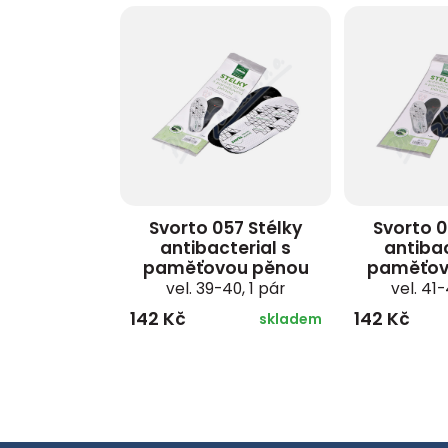
Svorto 057 Stélky
Svorto 0
antibacterial s
antibac
paměťovou pěnou
paměťov
vel. 39-40, 1 pár
vel. 41-
142 Kč
142 Kč
skladem