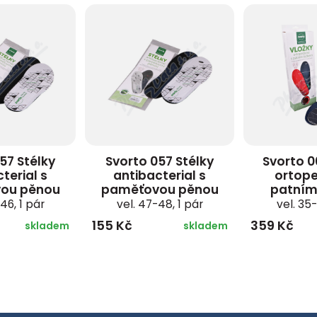
57 Stélky
Svorto 057 Stélky
Svorto 0
terial s
antibacterial s
ortope
ou pěnou
paměťovou pěnou
patním
46, 1 pár
vel. 47-48, 1 pár
vel. 35-
155 Kč
359 Kč
skladem
skladem