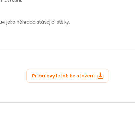
zobrazit další
vi jako náhrada stávající stélky.
Příbalový leták ke stažení