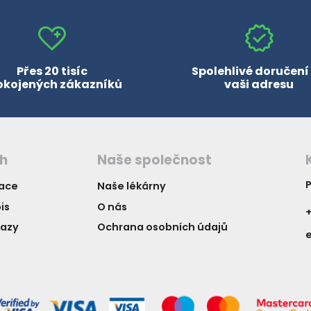
Přes 20 tisíc
Spolehlivé doručení
okojených zákazníků
vaši adresu
ch
Naše společnost
P
vace
Naše lékárny
is
O nás
+
kazy
Ochrana osobních údajů