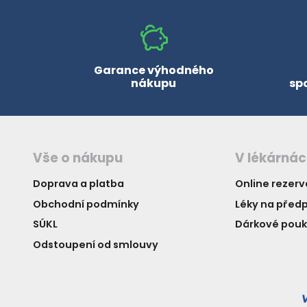
Garance výhodného
nákupu
sp
Vše o nákupu
V lékárná
Doprava a platba
Online rezer
Obchodní podmínky
Léky na předp
SÚKL
Dárkové pou
Odstoupení od smlouvy