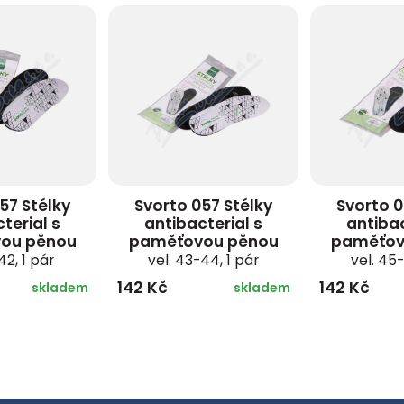
57 Stélky
Svorto 057 Stélky
Svorto 0
terial s
antibacterial s
antibac
ou pěnou
paměťovou pěnou
paměťov
42, 1 pár
vel. 43-44, 1 pár
vel. 45-
142 Kč
142 Kč
skladem
skladem