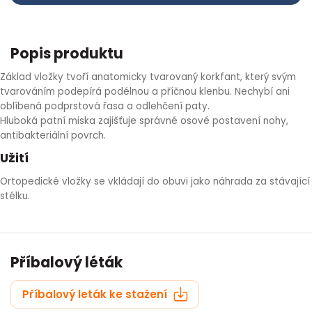
HLÍVA ÚSTŘIČNÁ
KOENZYM Q10
SPECIÁLNÍ PÉČE O PLEŤ
AROMATERAPIE
Popis produktu
ČESNEK
MACA
STRIE A CELULITIDA
Základ vložky tvoří anatomicky tvarovaný korkfant, který svým
ŠÍPEK
PÉČE O POPRSÍ
tvarováním podepírá podélnou a příčnou klenbu. Nechybí ani
oblíbená podprstová řasa a odlehčení paty.
Hluboká patní miska zajišťuje správné osové postavení nohy,
ŽENŠEN
OPALOVÁNÍ
antibakteriální povrch.
Užití
DETOXIKAČNÍ OČISTA ORGANISMU
Ortopedické vložky se vkládají do obuvi jako náhrada za stávající
stélku.
ŠTÍTNÁ ŽLÁZA
Příbalový léták
Příbalový leták ke stažení