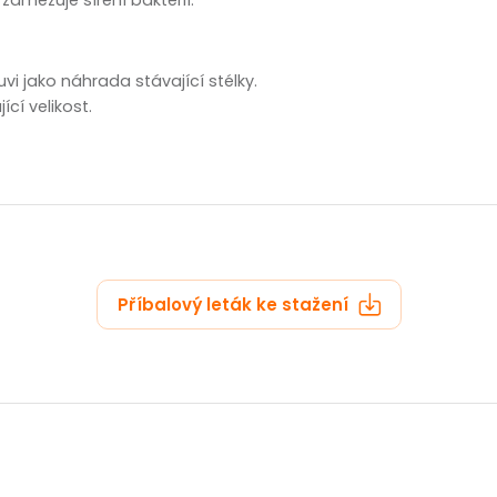
zobrazit další
vi jako náhrada stávající stélky.
ící velikost.
Příbalový leták ke stažení