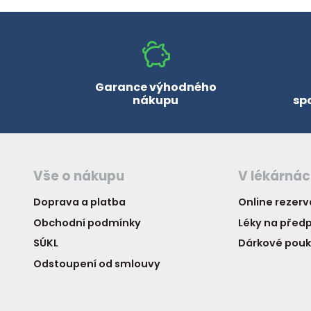
Garance výhodného
nákupu
sp
Vše o nákupu
V lékárná
Doprava a platba
Online rezer
Obchodní podmínky
Léky na předp
SÚKL
Dárkové pou
Odstoupení od smlouvy