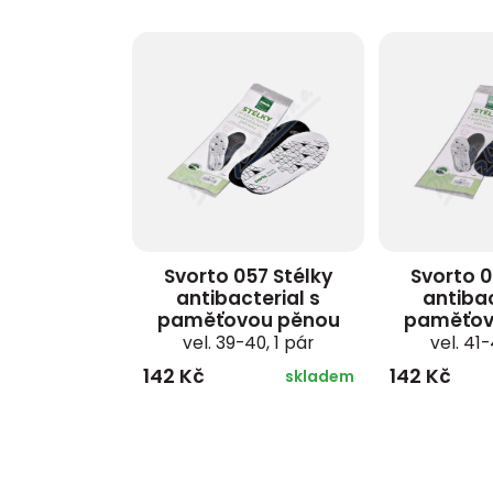
Svorto 057 Stélky
Svorto 0
antibacterial s
antibac
paměťovou pěnou
paměťov
vel. 39-40, 1 pár
vel. 41-
142 Kč
142 Kč
skladem