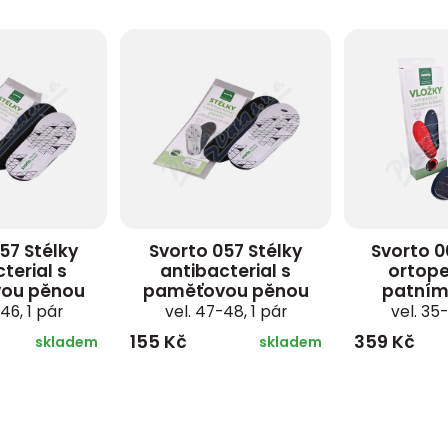
57 Stélky
Svorto 057 Stélky
Svorto 0
terial s
antibacterial s
ortope
ou pěnou
paměťovou pěnou
patním
46, 1 pár
vel. 47-48, 1 pár
vel. 35-
155 Kč
359 Kč
skladem
skladem