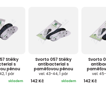
57 Stélky
Svorto 057 Stélky
Svorto 0
terial s
antibacterial s
antibac
ou pěnou
paměťovou pěnou
paměťov
42, 1 pár
vel. 43-44, 1 pár
vel. 45-
142 Kč
142 Kč
skladem
skladem