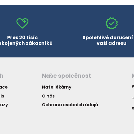
Přes 20 tisíc
Spolehlivé doručení
okojených zákazníků
vaši adresu
ch
Naše společnost
P
vace
Naše lékárny
is
O nás
+
kazy
Ochrana osobních údajů