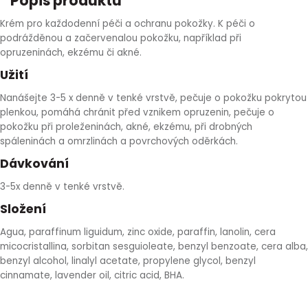
Popis produktu
HLÍVA ÚSTŘIČNÁ
KOENZYM Q10
SPECIÁLNÍ PÉČE O PLEŤ
AROMATERAPIE
Krém pro každodenní péči a ochranu pokožky. K péči o
podrážděnou a začervenalou pokožku, například při
opruzeninách, ekzému či akné.
ČESNEK
MACA
STRIE A CELULITIDA
Užití
ŠÍPEK
PÉČE O POPRSÍ
Nanášejte 3-5 x denně v tenké vrstvě, pečuje o pokožku pokrytou
plenkou, pomáhá chránit před vznikem opruzenin, pečuje o
pokožku při proleženinách, akné, ekzému, při drobných
ŽENŠEN
OPALOVÁNÍ
spáleninách a omrzlinách a povrchových oděrkách.
Dávkování
DETOXIKAČNÍ OČISTA ORGANISMU
3-5x denně v tenké vrstvě.
ŠTÍTNÁ ŽLÁZA
Složení
Agua, paraffinum liguidum, zinc oxide, paraffin, lanolin, cera
micocristallina, sorbitan sesguioleate, benzyl benzoate, cera alba,
benzyl alcohol, linalyl acetate, propylene glycol, benzyl
cinnamate, lavender oil, citric acid, BHA.