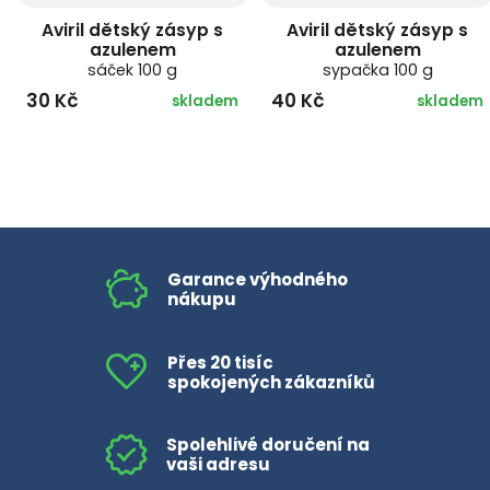
Aviril dětský zásyp s
Aviril dětský zásyp s
azulenem
azulenem
sáček 100 g
sypačka 100 g
30 Kč
40 Kč
skladem
skladem
Garance výhodného
nákupu
Přes 20 tisíc
spokojených zákazníků
Spolehlivé doručení na
vaši adresu