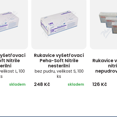
vyšetřovací
Rukavice vyšetřovací
t Nitrile
Peha-Soft Nitrile
Rukavice 
erilní
nesterilní
nitr
nepudrov
elikost L, 100
bez pudru, velikost S, 100
ks
ks
248 Kč
126 Kč
skladem
skladem