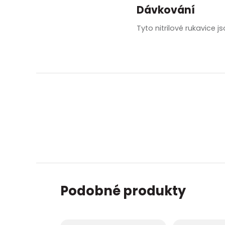
zobrazit další
Dávkování
Tyto nitrilové rukavice j
Podobné produkty