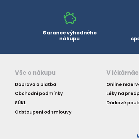
Garance výhodného
nákupu
sp
Vše o nákupu
V lékárná
Doprava a platba
Online rezer
Obchodní podmínky
Léky na předp
SÚKL
Dárkové pou
Odstoupení od smlouvy