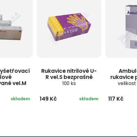
vyšetřovací
Rukavice nitrilové U-
Ambule
ilové
R vel.S bezprašné
rukavice
ané vel.M
100 ks
velikost
149 Kč
117 Kč
skladem
skladem