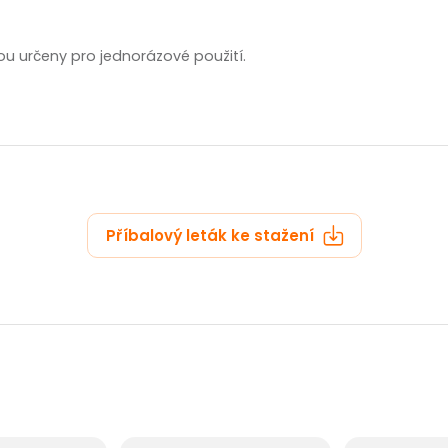
zobrazit další
sou určeny pro jednorázové použití.
Příbalový leták ke stažení