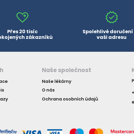
Přes 20 tisíc
Spolehlivé doručení
okojených zákazníků
vaši adresu
ch
Naše společnost
P
vace
Naše lékárny
is
O nás
+
kazy
Ochrana osobních údajů