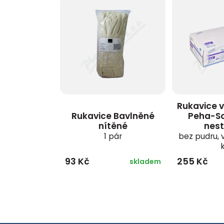
Rukavice 
Rukavice Bavlněné
Peha-Sof
nítěné
nest
1 pár
bez pudru, v
93 Kč
255 Kč
skladem