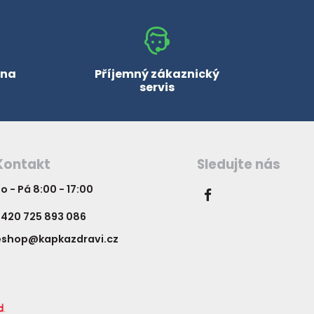
 na
Příjemný zákaznický
servis
Kontakt
Sledujte nás
o - Pá 8:00 - 17:00
420 725 893 086
eshop@kapkazdravi.cz