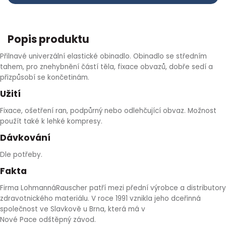
HLÍVA ÚSTŘIČNÁ
KOENZYM Q10
SPECIÁLNÍ PÉČE O PLEŤ
AROMATERAPIE
Popis produktu
ČESNEK
MACA
STRIE A CELULITIDA
Přilnavé univerzální elastické obinadlo. Obinadlo se středním
ŠÍPEK
PÉČE O POPRSÍ
tahem, pro znehybnění částí těla, fixace obvazů, dobře sedí a
přizpůsobí se končetinám.
Užití
ŽENŠEN
OPALOVÁNÍ
Fixace, ošetření ran, podpůrný nebo odlehčující obvaz. Možnost
DETOXIKAČNÍ OČISTA ORGANISMU
použít také k lehké kompresy.
Dávkování
ŠTÍTNÁ ŽLÁZA
Dle potřeby.
Fakta
Firma LohmannáRauscher patří mezi přední výrobce a distributory
zdravotnického materiálu. V roce 1991 vznikla jeho dceřinná
společnost ve Slavkově u Brna, která má v
Nové Pace odštěpný závod.