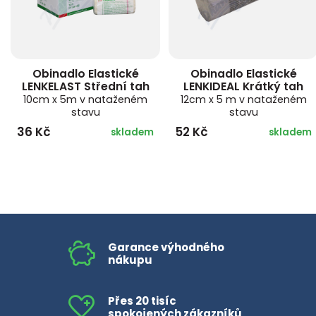
Obinadlo Elastické
Obinadlo Elastické
LENKELAST Střední tah
LENKIDEAL Krátký tah
10cm x 5m v nataženém
12cm x 5 m v nataženém
stavu
stavu
36 Kč
52 Kč
skladem
skladem
Garance výhodného
nákupu
Přes 20 tisíc
spokojených zákazníků