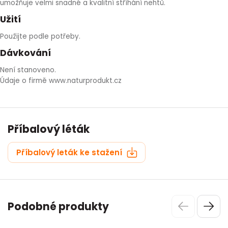
umožňuje velmi snadné a kvalitní stříhání nehtů.
HLÍVA ÚSTŘIČNÁ
KOENZYM Q10
SPECIÁLNÍ PÉČE O PLEŤ
AROMATERAPIE
Užití
Použijte podle potřeby.
ČESNEK
MACA
STRIE A CELULITIDA
Dávkování
ŠÍPEK
PÉČE O POPRSÍ
Není stanoveno.
Údaje o firmě www.naturprodukt.cz
ŽENŠEN
OPALOVÁNÍ
DETOXIKAČNÍ OČISTA ORGANISMU
Příbalový léták
ŠTÍTNÁ ŽLÁZA
Příbalový leták ke stažení
Podobné produkty