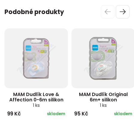
Podobné produkty
MAM Dudlík Love &
MAM Dudlík Original
Affection 0-6m silikon
6m+ silikon
1 ks
1 ks
99 Kč
95 Kč
skladem
skladem