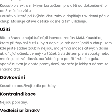
Kousátko s extra měkkým kartáčkem pro děti od dokončeného
HLÍVA ÚSTŘIČNÁ
KOENZYM Q10
SPECIÁLNÍ PÉČE O PLEŤ
AROMATERAPIE
od 3. měsíce věku.
Kousátko, které při žvýkání čistí zuby a doplňuje tak denní péči o
ČESNEK
MACA
STRIE A CELULITIDA
chrup. Masíruje citlivé dětské dásně a tím uklidňuje.
Užití
ŠÍPEK
PÉČE O POPRSÍ
Bite a Brush je nejaktuálnější inovace značky MAM. Kousátko,
které při žvýkání čistí zuby a doplňuje tak denní péči o chrup. Tam
ŽENŠEN
OPALOVÁNÍ
kde ještě žádné zoubky nejsou, má jemná masáž citlivých dásní
uklidňující účinek. Jemný kartáček čistí dětem první zoubky nebo
masíruje citlivé dásně. perfektní i pro použití zubního gelu.
DETOXIKAČNÍ OČISTA ORGANISMU
Speciální tvar je dobře promyšlený, protože je lehký a dětem se
snadno drží.
ŠTÍTNÁ ŽLÁZA
Dávkování
Kousátko používejte dle potřeby.
Kontraindikace
Nejsou popsány.
Vedlejší příznaky