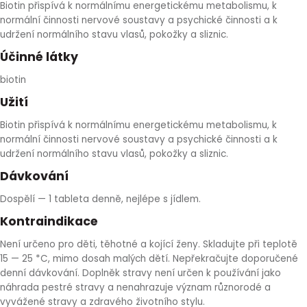
Biotin přispívá k normálnímu energetickému metabolismu, k
HLÍVA ÚSTŘIČNÁ
KOENZYM Q10
SPECIÁLNÍ PÉČE O PLEŤ
AROMATERAPIE
normální činnosti nervové soustavy a psychické činnosti a k
udržení normálního stavu vlasů, pokožky a sliznic.
ČESNEK
MACA
STRIE A CELULITIDA
Účinné látky
biotin
ŠÍPEK
PÉČE O POPRSÍ
Užití
Biotin přispívá k normálnímu energetickému metabolismu, k
ŽENŠEN
OPALOVÁNÍ
normální činnosti nervové soustavy a psychické činnosti a k
udržení normálního stavu vlasů, pokožky a sliznic.
DETOXIKAČNÍ OČISTA ORGANISMU
Dávkování
Dospělí — 1 tableta denně, nejlépe s jídlem.
ŠTÍTNÁ ŽLÁZA
Kontraindikace
Není určeno pro děti, těhotné a kojící ženy. Skladujte při teplotě
15 — 25 *C, mimo dosah malých dětí. Nepřekračujte doporučené
denní dávkování. Doplněk stravy není určen k používání jako
náhrada pestré stravy a nenahrazuje význam různorodé a
vyvážené stravy a zdravého životního stylu.