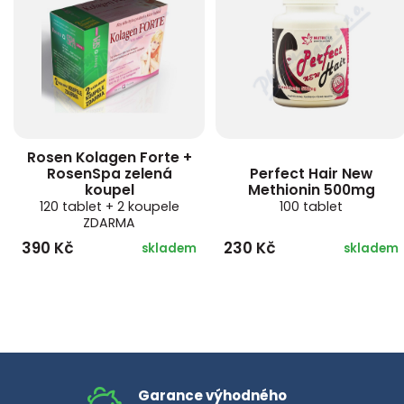
Rosen Kolagen Forte +
RosenSpa zelená
Perfect Hair New
koupel
Methionin 500mg
120 tablet + 2 koupele
100 tablet
ZDARMA
390 Kč
230 Kč
skladem
skladem
Garance výhodného