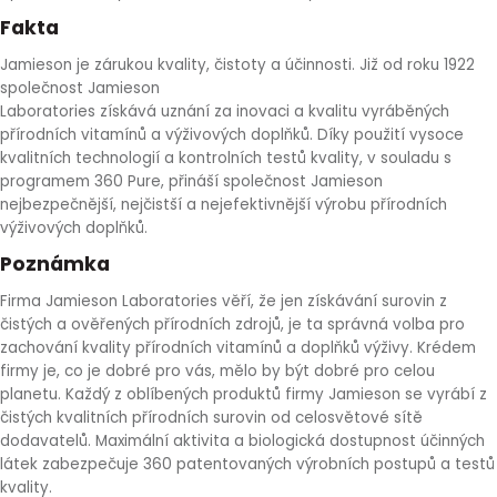
Fakta
Jamieson je zárukou kvality, čistoty a účinnosti. Již od roku 1922
společnost Jamieson
Laboratories získává uznání za inovaci a kvalitu vyráběných
přírodních vitamínů a výživových doplňků. Díky použití vysoce
kvalitních technologií a kontrolních testů kvality, v souladu s
programem 360 Pure, přináší společnost Jamieson
nejbezpečnější, nejčistší a nejefektivnější výrobu přírodních
výživových doplňků.
Poznámka
Firma Jamieson Laboratories věří, že jen získávání surovin z
čistých a ověřených přírodních zdrojů, je ta správná volba pro
zachování kvality přírodních vitamínů a doplňků výživy. Krédem
firmy je, co je dobré pro vás, mělo by být dobré pro celou
planetu. Každý z oblíbených produktů firmy Jamieson se vyrábí z
čistých kvalitních přírodních surovin od celosvětové sítě
dodavatelů. Maximální aktivita a biologická dostupnost účinných
látek zabezpečuje 360 patentovaných výrobních postupů a testů
kvality.