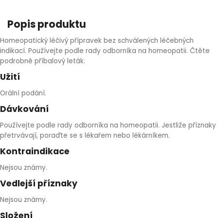
HLÍVA ÚSTŘIČNÁ
KOENZYM Q10
SPECIÁLNÍ PÉČE O PLEŤ
AROMATERAPIE
Popis produktu
ČESNEK
MACA
STRIE A CELULITIDA
Homeopatický léčivý přípravek bez schválených léčebných
indikací. Používejte podle rady odborníka na homeopatii. Čtěte
podrobně příbalový leták.
ŠÍPEK
PÉČE O POPRSÍ
Užití
ŽENŠEN
OPALOVÁNÍ
Orální podání.
Dávkování
DETOXIKAČNÍ OČISTA ORGANISMU
Používejte podle rady odborníka na homeopatii. Jestliže příznaky
přetrvávají, poraďte se s lékařem nebo lékárníkem.
ŠTÍTNÁ ŽLÁZA
Kontraindikace
Nejsou známy.
Vedlejší příznaky
Nejsou známy.
Složení