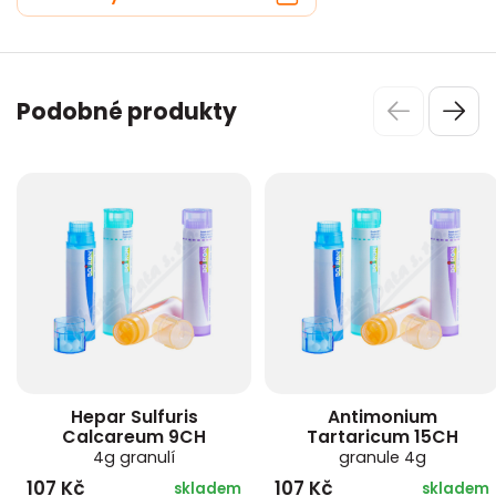
Podobné produkty
Hepar Sulfuris
Antimonium
Calcareum 9CH
Tartaricum 15CH
4g granulí
granule 4g
107 Kč
107 Kč
skladem
skladem