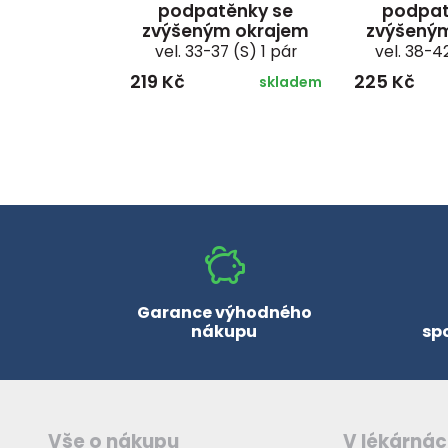
podpatěnky se
podpat
zvýšeným okrajem
zvýšený
vel. 33-37 (S) 1 pár
vel. 38-4
219 Kč
225 Kč
skladem
Garance výhodného
nákupu
sp
Vše o nákupu
V lékárná