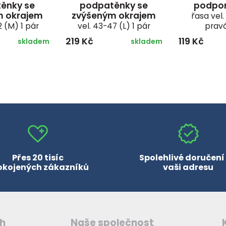
ěnky se
podpatěnky se
podpor
m okrajem
zvýšeným okrajem
řasa vel
2 (M) 1 pár
vel. 43-47 (L) 1 pár
pravá
219 Kč
119 Kč
skladem
skladem
Přes 20 tisíc
Spolehlivé doručení
okojených zákazníků
vaši adresu
ch
Naše společnost