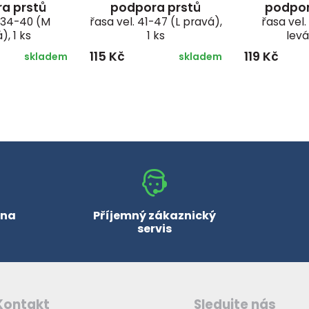
a prstů
podpora prstů
podpor
. 34-40 (M
řasa vel. 41-47 (L pravá),
řasa vel
), 1 ks
1 ks
levá
115 Kč
119 Kč
skladem
skladem
 na
Příjemný zákaznický
servis
Kontakt
Sledujte nás