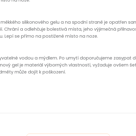
zobrazit další
z měkkého silikonového gelu a na spodní straně je opatřen sa
í. Chrání a odlehčuje bolestivá místa, jeho výjimečná přilnavos
u. Lepí se přímo na postižené místo na noze.
myvatelné vodou a mýdlem. Po umytí doporučujeme zasypat 
ikonový gel je materiál výborných vlastností, vyžaduje ovšem šet
dměty může dojít k poškození.