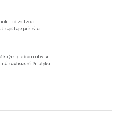
molepicí vrstvou
t zajišťuje přímý a
dětským pudrem aby se
rné zacházení. Při styku