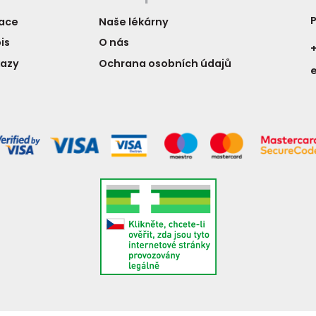
P
vace
Naše lékárny
is
O nás
+
kazy
Ochrana osobních údajů