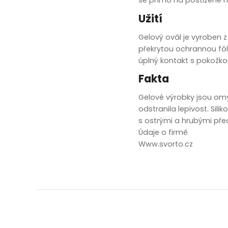
zobrazit další
Užití
Gelový ovál je vyroben 
překrytou ochrannou fóli
úplný kontakt s pokožko
Fakta
Gelové výrobky jsou o
odstranila lepivost. Sil
s ostrými a hrubými pře
Údaje o firmě
Www.svorto.cz