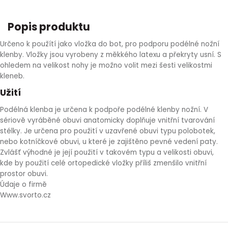
HLÍVA ÚSTŘIČNÁ
KOENZYM Q10
SPECIÁLNÍ PÉČE O PLEŤ
AROMATERAPIE
Popis produktu
ČESNEK
MACA
STRIE A CELULITIDA
Určeno k použítí jako vložka do bot, pro podporu podélné nožní
klenby. Vložky jsou vyrobeny z měkkého latexu a překryty usní. S
ohledem na velikost nohy je možno volit mezi šesti velikostmi
ŠÍPEK
PÉČE O POPRSÍ
kleneb.
Užití
ŽENŠEN
OPALOVÁNÍ
Podélná klenba je určena k podpoře podélné klenby nožní. V
sériově vyráběné obuvi anatomicky doplňuje vnitřní tvarování
DETOXIKAČNÍ OČISTA ORGANISMU
stélky. Je určena pro použití v uzavřené obuvi typu polobotek,
nebo kotníčkové obuvi, u které je zajištěno pevné vedení paty.
ŠTÍTNÁ ŽLÁZA
Zvlášť výhodné je její použití v takovém typu a velikosti obuvi,
kde by použití celé ortopedické vložky příliš zmenšilo vnitřní
prostor obuvi.
Údaje o firmě
Www.svorto.cz