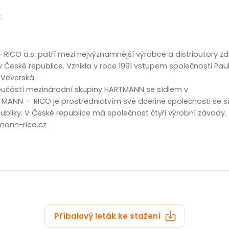
zobrazit další
.
ICO a.s. patří mezi nejvýznamnější výrobce a distributory z
v České republice. Vznikla v roce 1991 vstupem společnosti P
 Veverská
součástí mezinárodní skupiny HARTMANN se sídlem v
MANN — RICO je prostřednictvím své dceřiné společnosti se síd
ubliky. V České republice má společnost čtyři výrobní závody.
mann-rico.cz
Příbalový leták ke stažení