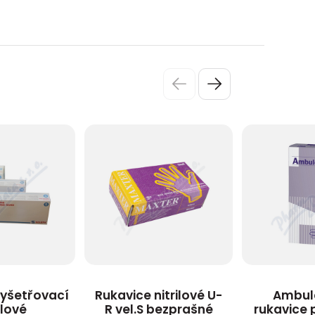
vyšetřovací
Rukavice nitrilové U-
Ambule
ilové
R vel.S bezprašné
rukavice