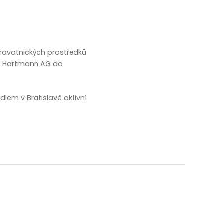
dravotnických prostředků
aul Hartmann AG do
lem v Bratislavě aktivní