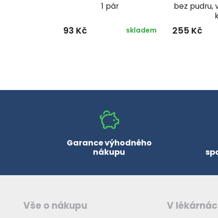
1 pár
bez pudru, v
93 Kč
255 Kč
skladem
Garance výhodného
nákupu
sp
Vše o nákupu
V lékárná