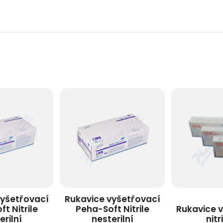
vyšetřovací
Rukavice vyšetřovací
t Nitrile
Peha-Soft Nitrile
Rukavice 
erilní
nesterilní
nitr