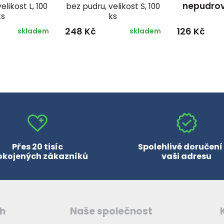
nepudrov
elikost L, 100
bez pudru, velikost S, 100
ks
ks
248 Kč
126 Kč
skladem
skladem
Přes 20 tisíc
Spolehlivé doručení
okojených zákazníků
vaši adresu
ch
Naše společnost