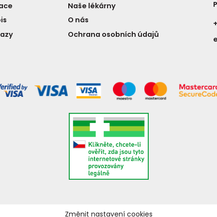
P
vace
Naše lékárny
is
O nás
+
kazy
Ochrana osobních údajů
Změnit nastavení cookies