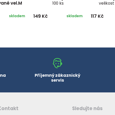
ané vel.M
100 ks
velikost
149 Kč
117 Kč
skladem
skladem
 na
Příjemný zákaznický
servis
Kontakt
Sledujte nás