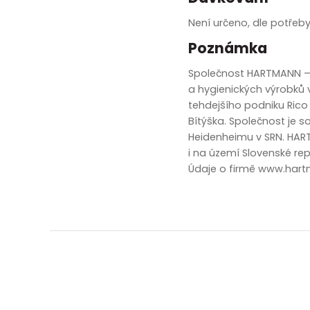
zobrazit další
Není určeno, dle potřeby
Poznámka
Společnost HARTMANN — R
a hygienických výrobků 
tehdejšího podniku Rico
Bítýška. Společnost je 
Heidenheimu v SRN. HART
i na území Slovenské rep
Údaje o firmě www.hart