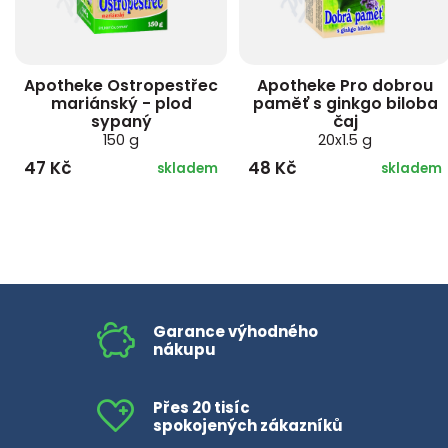
Apotheke Ostropestřec
Apotheke Pro dobrou
mariánský - plod
paměť s ginkgo biloba
sypaný
čaj
150 g
20x1.5 g
47 Kč
48 Kč
skladem
skladem
Garance výhodného
nákupu
Přes 20 tisíc
spokojených zákazníků