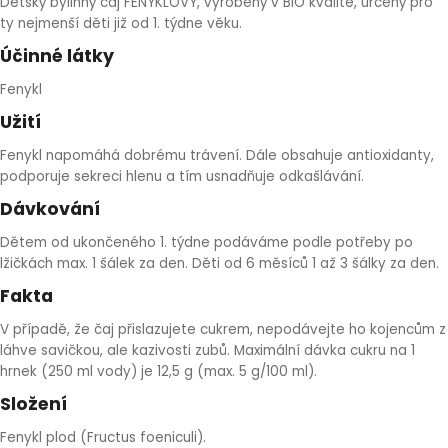
Dětský bylinný čaj FENYKLOVY, vyrobený v BIO kvalitě, určený pro
HLÍVA ÚSTŘIČNÁ
KOENZYM Q10
SPECIÁLNÍ PÉČE O PLEŤ
AROMATERAPIE
ty nejmenší děti již od 1. týdne věku.
Účinné látky
ČESNEK
MACA
STRIE A CELULITIDA
Fenykl
Užití
ŠÍPEK
PÉČE O POPRSÍ
Fenykl napomáhá dobrému trávení. Dále obsahuje antioxidanty,
podporuje sekreci hlenu a tím usnadňuje odkašlávání.
ŽENŠEN
OPALOVÁNÍ
Dávkování
DETOXIKAČNÍ OČISTA ORGANISMU
Dětem od ukončeného 1. týdne podáváme podle potřeby po
lžičkách max. 1 šálek za den. Děti od 6 měsíců 1 až 3 šálky za den.
ŠTÍTNÁ ŽLÁZA
Fakta
V případě, že čaj přislazujete cukrem, nepodávejte ho kojencům z
láhve savičkou, ale kazivosti zubů. Maximální dávka cukru na 1
hrnek (250 ml vody) je 12,5 g (max. 5 g/100 ml).
Složení
Fenykl plod (Fructus foeniculi).