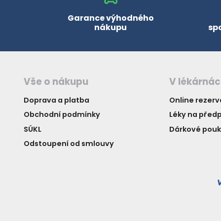
Garance výhodného
nákupu
sp
Vše o nákupu
V lékárná
Doprava a platba
Online rezer
Obchodní podmínky
Léky na předp
SÚKL
Dárkové pou
Odstoupení od smlouvy