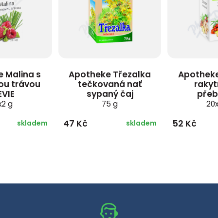
 Malina s
Apotheke Třezalka
Apotheke
ou trávou
tečkovaná nať
rakyt
EVIE
sypaný čaj
pře
x2 g
75 g
20x
47 Kč
52 Kč
skladem
skladem