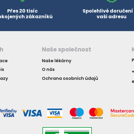
Přes 20 tisíc
Spolehlivé doručení
okojených zákazníků
vaši adresu
ch
Naše společnost
P
vace
Naše lékárny
is
O nás
+
kazy
Ochrana osobních údajů