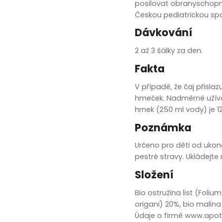
zobrazit další
posilovat obranyschopno
Českou pediatrickou spo
Dávkování
2 až 3 šálky za den.
Fakta
V případě, že čaj přisla
hmeček. Nadměrné užíván
hrnek (250 ml vody) je 1
Poznámka
Určeno pro děti od uko
pestré stravy. Ukládejt
Složení
Bio ostružina list (Foli
origani) 20%, bio malina 
Údaje o firmě www.apot