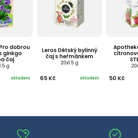
Pro dobrou
Apotheke
Leros Dětský bylinný
s ginkgo
citronov
čaj s heřmánkem
ba čaj
ST
20x1.5 g
1.5 g
20
65 Kč
50 Kč
skladem
skladem