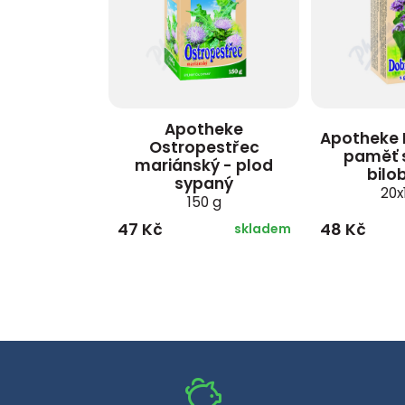
Apotheke
Apotheke 
Ostropestřec
paměť 
mariánský - plod
bilo
sypaný
20x
150 g
47 Kč
48 Kč
skladem