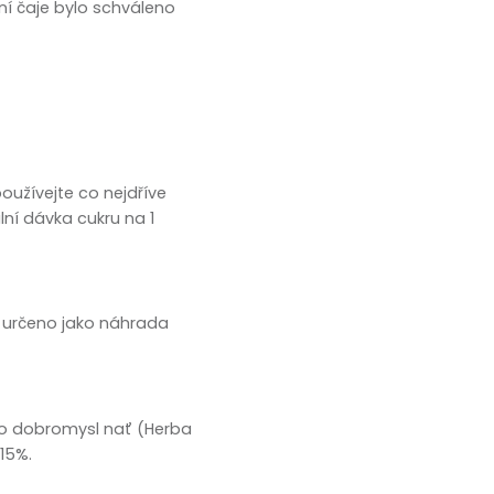
ní čaje bylo schváleno
oužívejte co nejdříve
ní dávka cukru na 1
 určeno jako náhrada
 bio dobromysl nať (Herba
 15%.