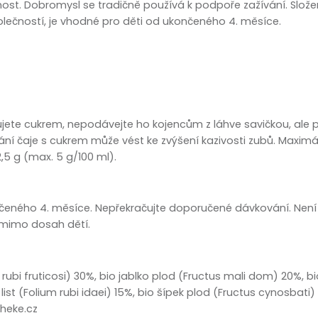
zobrazit další
st. Dobromysl se tradičně používá k podpoře zažívání. Slože
lečností, je vhodné pro děti od ukončeného 4. měsíce.
zujete cukrem, nepodávejte ho kojencům z láhve savičkou, ale p
í čaje s cukrem může vést ke zvýšení kazivosti zubů. Maximál
2,5 g (max. 5 g/100 ml).
nčeného 4. měsíce. Nepřekračujte doporučené dávkování. Není
e mimo dosah dětí.
um rubi fruticosi) 30%, bio jablko plod (Fructus mali dom) 20%,
list (Folium rubi idaei) 15%, bio šípek plod (Fructus cynosbati)
heke.cz