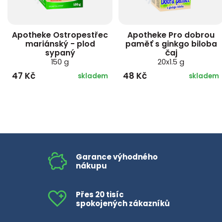
Apotheke Ostropestřec
Apotheke Pro dobrou
mariánský - plod
paměť s ginkgo biloba
sypaný
čaj
150 g
20x1.5 g
47 Kč
48 Kč
skladem
skladem
Garance výhodného
nákupu
Přes 20 tisíc
spokojených zákazníků