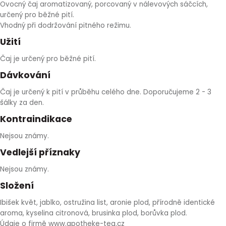
Ovocný čaj aromatizovaný, porcovaný v nálevových sáčcích,
HLÍVA ÚSTŘIČNÁ
KOENZYM Q10
SPECIÁLNÍ PÉČE O PLEŤ
AROMATERAPIE
určený pro běžné pití.
Vhodný při dodržování pitného režimu.
ČESNEK
MACA
STRIE A CELULITIDA
Užití
Čaj je určený pro běžné pití.
ŠÍPEK
PÉČE O POPRSÍ
Dávkování
Čaj je určený k pití v průběhu celého dne. Doporučujeme 2 - 3
ŽENŠEN
OPALOVÁNÍ
šálky za den.
Kontraindikace
DETOXIKAČNÍ OČISTA ORGANISMU
Nejsou známy.
ŠTÍTNÁ ŽLÁZA
Vedlejší příznaky
Nejsou známy.
Složení
Ibišek květ, jablko, ostružina list, aronie plod, přírodně identické
aroma, kyselina citronová, brusinka plod, borůvka plod.
Údaje o firmě www.apotheke-tea.cz