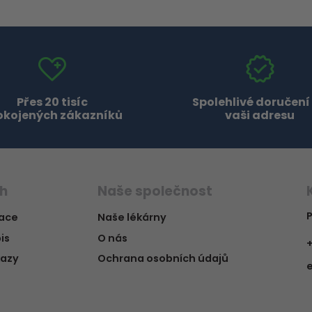
Přes 20 tisíc
Spolehlivé doručení
okojených zákazníků
vaši adresu
ch
Naše společnost
P
vace
Naše lékárny
is
O nás
+
kazy
Ochrana osobních údajů