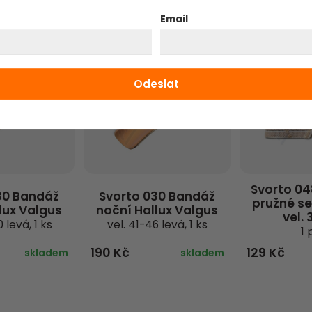
Email
Svorto 0
30 Bandáž
Svorto 030 Bandáž
pružné s
lux Valgus
noční Hallux Valgus
vel.
 levá, 1 ks
vel. 41-46 levá, 1 ks
1 
190 Kč
129 Kč
skladem
skladem