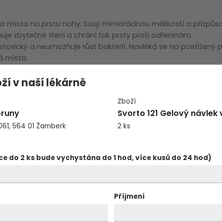
zobrazit další
o místa na prstu nohy. Svojí mimořádnou měkkostí a přizpůs
uje zbytečné tření a chrání tak prsty proti odřeninám.
netoxický a neumožňuje růst bakterií. Navléká se na postižený p
á místa.
ží v naší lékárně
Zboží
oruny
Svorto 121 Gelový návlek 
061, 564 01 Žamberk
2 ks
Příbalový leták ke stažení
ce do 2 ks bude vychystána do 1 hod, více kusů do 24 hod)
Příjmení