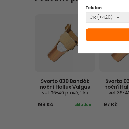
Telefon
Svorto 030 Bandáž
Svorto 0
noční Hallux Valgus
noční Hal
vel. 36-40 pravá, 1 ks
vel. 36-40
199 Kč
197 Kč
skladem