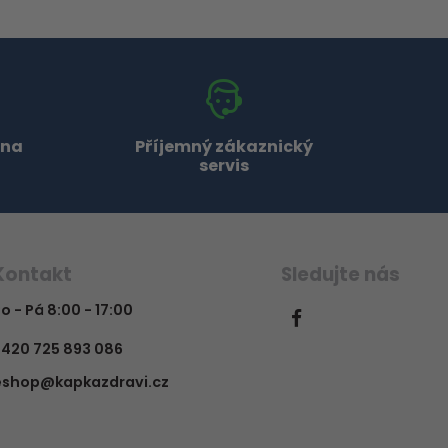
 na
Příjemný zákaznický
servis
Kontakt
Sledujte nás
o - Pá 8:00 - 17:00
420 725 893 086
eshop@kapkazdravi.cz