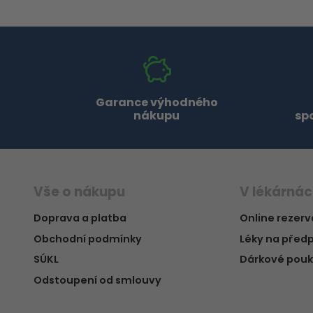
Garance výhodného
nákupu
sp
Vše o nákupu
V lékárná
Doprava a platba
Online rezer
Obchodní podmínky
Léky na předp
SÚKL
Dárkové pou
Odstoupení od smlouvy