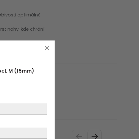
obivosti optimálně
rst nohy, kde chrání
vel. M (15mm)