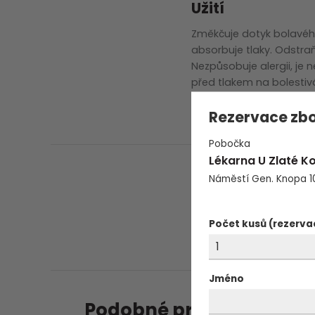
zobrazit další
Užití
Změkčuje dotyk bolavéh
absorbuje tlaky. Odstraň
Nezpůsobuje alergii, je 
před tlakem na bolestiv
Rezervace zbo
Pobočka
Lékarna U Zlaté K
Náměstí Gen. Knopa 1
Počet kusů (rezerva
Jméno
Podobné produkty