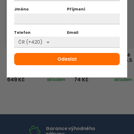
Jméno
Příjmení
Telefon
Email
Hanušovo kosmetické
Bioderma Atoderm
mýdlo MAGISTRA pH 5.5
Sprchový olej
Johanka
1 litr
100 g
649 Kč
74 Kč
skladem
skladem
Garance výhodného
nákupu