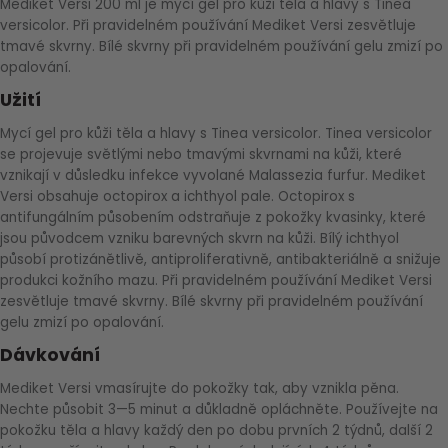
Mediket Versi 200 ml je mycí gel pro kůži těla a hlavy s Tinea
HLÍVA ÚSTŘIČNÁ
KOENZYM Q10
SPECIÁLNÍ PÉČE O PLEŤ
AROMATERAPIE
versicolor. Při pravidelném používání Mediket Versi zesvětluje
tmavé skvrny. Bílé skvrny při pravidelném používání gelu zmizí po
opalování.
ČESNEK
MACA
STRIE A CELULITIDA
Užití
ŠÍPEK
PÉČE O POPRSÍ
Mycí gel pro kůži těla a hlavy s Tinea versicolor. Tinea versicolor
se projevuje světlými nebo tmavými skvrnami na kůži, které
vznikají v důsledku infekce vyvolané Malassezia furfur. Mediket
ŽENŠEN
OPALOVÁNÍ
Versi obsahuje octopirox a ichthyol pale. Octopirox s
antifungálním působením odstraňuje z pokožky kvasinky, které
jsou původcem vzniku barevných skvrn na kůži. Bílý ichthyol
DETOXIKAČNÍ OČISTA ORGANISMU
působí protizánětlivě, antiproliferativně, antibakteriálně a snižuje
produkci kožního mazu. Při pravidelném používání Mediket Versi
ŠTÍTNÁ ŽLÁZA
zesvětluje tmavé skvrny. Bílé skvrny při pravidelném používání
gelu zmizí po opalování.
Dávkování
Mediket Versi vmasírujte do pokožky tak, aby vznikla pěna.
Nechte působit 3—5 minut a důkladně opláchněte. Používejte na
pokožku těla a hlavy každý den po dobu prvních 2 týdnů, další 2