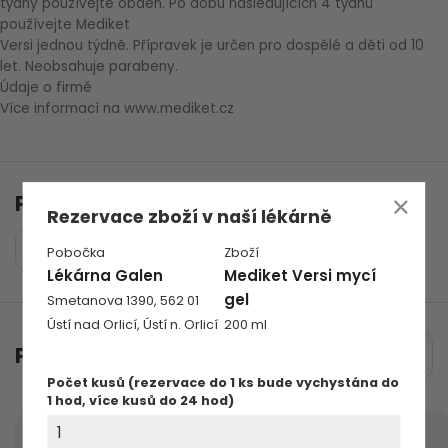
týdny používejte obden. Po dobu následujících 4 týdnů
používejte Mediket
Versi jednou týdně. Přípravek je určen pro dospělé a děti od 10
let. Neobsahuje parabeny.
Údaje o firmě
Více informací na www.mediket.cz
Příbalový léták
Rezervace zboží v naší lékárně
Příbalový leták ke stažení
Pobočka
Zboží
Lékárna Galen
Mediket Versi mycí
gel
Smetanova 1390, 562 01
Ústí nad Orlicí, Ústí n. Orlicí
200 ml
Podobné produkty
Počet kusů (rezervace do 1 ks bude vychystána do
1 hod, více kusů do 24 hod)